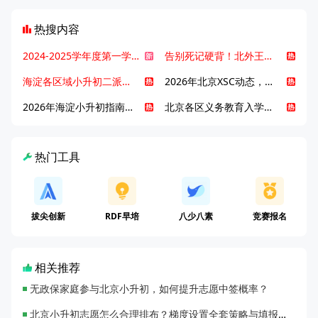
热搜内容
2024-2025学年度第一学期北京各区期末考试真题试卷汇总
告别死记硬背！北外王牌精读词汇课，帮孩子突破英语词汇难关
海淀各区域小升初二派全攻略合集！区域一至五志愿填报、升学策略详解
2026年北京XSC动态，持续更新中ing...
2026年海淀小升初指南，一文了解招生政策要点
北京各区义务教育入学咨询电话汇总，25年小升初家长提前收藏
热门工具
拔尖创新
RDF早培
八少八素
竞赛报名
相关推荐
无政保家庭参与北京小升初，如何提升志愿中签概率？
北京小升初志愿怎么合理排布？梯度设置全套策略与填报避坑指南