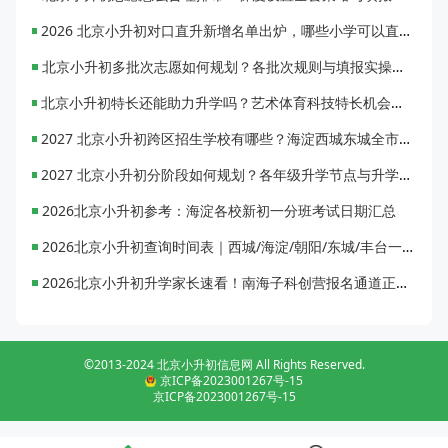
2026 北京小升初对口直升新增名单出炉，哪些小学可以直升优质初中？
北京小升初多批次志愿如何规划？各批次规则与填报实操指南
北京小升初特长还能助力升学吗？艺术体育科技特长机会与误区全面解析
2027 北京小升初跨区招生学校有哪些？海淀西城东城全市招生校完整汇总
2027 北京小升初分阶段如何规划？各年级升学节点与升学通道全梳理
2026北京小升初参考：海淀各校新初一分班考试日期汇总
2026北京小升初查询时间表｜西城/海淀/朝阳/东城/丰台一键对照
2026北京小升初升学家长速看！南海子科创营报名通道正式开启
©2013-2024 北京小升初信息网 All Rights Reserved.
京ICP备2023001267号-15
京ICP备2023001267号-15