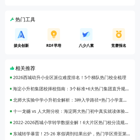
热门工具
拔尖创新
RDF早培
八少八素
竞赛报名
相关推荐
2026西城幼升小全区派位难度排名！5个梯队热门校全梳理
海淀小升初集团校择校指南：3个标准+6大热门集团直升规则全解析
北师大实验中学小升初全解析：3种入学路径+热门小学直升比例
十一龙樾 vs 人大附分校：海淀两大热门初中真实就读体验对比
2022-2026西城小学转学数据全解！6大片区热门校分流规律汇总
东城转学暴雷！25-26 寒假调剂结果出炉，热门学区滑至第三梯队