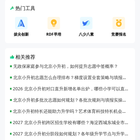
热门工具
拔尖创新
RDF早培
八少八素
竞赛报名
相关推荐
无政保家庭参与北京小升初，如何提升志愿中签概率？
北京小升初志愿怎么合理排布？梯度设置全套策略与填报避坑指南
2026 北京小升初对口直升新增名单出炉，哪些小学可以直升优质初中？
北京小升初多批次志愿如何规划？各批次规则与填报实操指南
北京小升初特长还能助力升学吗？艺术体育科技特长机会与误区全面解析
2027 北京小升初跨区招生学校有哪些？海淀西城东城全市招生校完整汇总
2027 北京小升初分阶段如何规划？各年级升学节点与升学通道全梳理