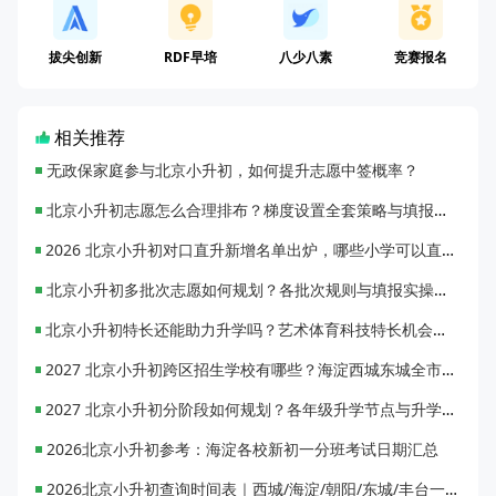
拔尖创新
RDF早培
八少八素
竞赛报名
相关推荐
无政保家庭参与北京小升初，如何提升志愿中签概率？
北京小升初志愿怎么合理排布？梯度设置全套策略与填报避坑指南
2026 北京小升初对口直升新增名单出炉，哪些小学可以直升优质初中？
北京小升初多批次志愿如何规划？各批次规则与填报实操指南
北京小升初特长还能助力升学吗？艺术体育科技特长机会与误区全面解析
2027 北京小升初跨区招生学校有哪些？海淀西城东城全市招生校完整汇总
2027 北京小升初分阶段如何规划？各年级升学节点与升学通道全梳理
2026北京小升初参考：海淀各校新初一分班考试日期汇总
2026北京小升初查询时间表｜西城/海淀/朝阳/东城/丰台一键对照