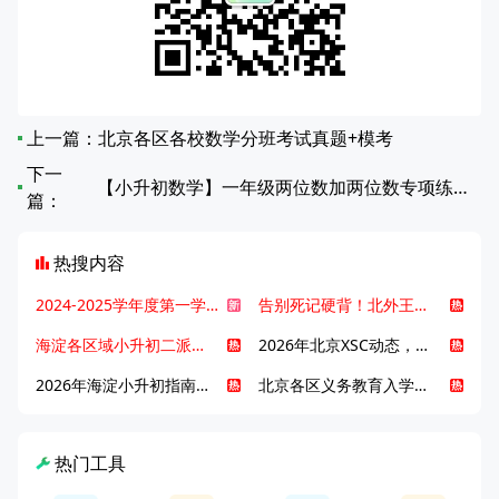
上一篇：
北京各区各校数学分班考试真题+模考
下一
【小升初数学】一年级两位数加两位数专项练习题
篇：
热搜内容
2024-2025学年度第一学期北京各区期末考试真题试卷汇总
告别死记硬背！北外王牌精读词汇课，帮孩子突破英语词汇难关
海淀各区域小升初二派全攻略合集！区域一至五志愿填报、升学策略详解
2026年北京XSC动态，持续更新中ing...
2026年海淀小升初指南，一文了解招生政策要点
北京各区义务教育入学咨询电话汇总，25年小升初家长提前收藏
热门工具