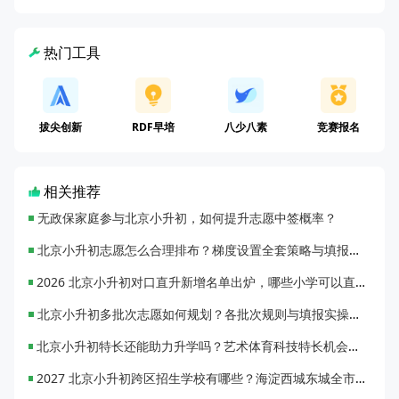
热门工具
拔尖创新
RDF早培
八少八素
竞赛报名
相关推荐
无政保家庭参与北京小升初，如何提升志愿中签概率？
北京小升初志愿怎么合理排布？梯度设置全套策略与填报避坑指南
2026 北京小升初对口直升新增名单出炉，哪些小学可以直升优质初中？
北京小升初多批次志愿如何规划？各批次规则与填报实操指南
北京小升初特长还能助力升学吗？艺术体育科技特长机会与误区全面解析
2027 北京小升初跨区招生学校有哪些？海淀西城东城全市招生校完整汇总