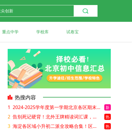
重点中学
学校库
试卷宝
热搜内容
1
2024-2025学年度第一学期北京各区期末考试真题试卷汇总
新
2
告别死记硬背！北外王牌精读词汇课，帮孩子突破英语词汇难关
热
3
海淀各区域小升初二派全攻略合集！区域一至五志愿填报、升学策略详解
热