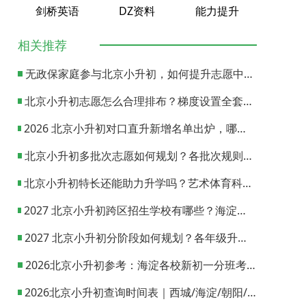
剑桥英语
DZ资料
能力提升
相关推荐
无政保家庭参与北京小升初，如何提升志愿中签概率？
北京小升初志愿怎么合理排布？梯度设置全套策略与填报避坑指南
2026 北京小升初对口直升新增名单出炉，哪些小学可以直升优质初中？
北京小升初多批次志愿如何规划？各批次规则与填报实操指南
北京小升初特长还能助力升学吗？艺术体育科技特长机会与误区全面解析
2027 北京小升初跨区招生学校有哪些？海淀西城东城全市招生校完整汇总
2027 北京小升初分阶段如何规划？各年级升学节点与升学通道全梳理
2026北京小升初参考：海淀各校新初一分班考试日期汇总
2026北京小升初查询时间表｜西城/海淀/朝阳/东城/丰台一键对照