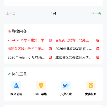
上一页
1/4
下一页
热搜内容
2024-2025学年度第一学期北京各区期末考试真题试卷汇总
告别死记硬背！北外王牌精读词汇课，帮孩子突破英语词汇难关
海淀各区域小升初二派全攻略合集！区域一至五志愿填报、升学策略详解
2026年北京XSC动态，持续更新中ing...
2026年海淀小升初指南，一文了解招生政策要点
北京各区义务教育入学咨询电话汇总，25年小升初家长提前收藏
热门工具
拔尖创新
RDF早培
八少八素
竞赛报名