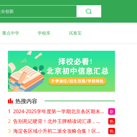
重点中学
学校库
试卷宝
热搜内容
1
2024-2025学年度第一学期北京各区期末考试真题试卷汇总
新
2
告别死记硬背！北外王牌精读词汇课，帮孩子突破英语词汇难关
热
3
海淀各区域小升初二派全攻略合集！区域一至五志愿填报、升学策略详解
热