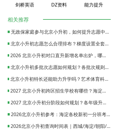
剑桥英语
DZ资料
能力提升
相关推荐
无政保家庭参与北京小升初，如何提升志愿中签概率？
北京小升初志愿怎么合理排布？梯度设置全套策略与填报避坑指南
2026 北京小升初对口直升新增名单出炉，哪些小学可以直升优质初中？
北京小升初多批次志愿如何规划？各批次规则与填报实操指南
北京小升初特长还能助力升学吗？艺术体育科技特长机会与误区全面解析
2027 北京小升初跨区招生学校有哪些？海淀西城东城全市招生校完整汇总
2027 北京小升初分阶段如何规划？各年级升学节点与升学通道全梳理
2026北京小升初参考：海淀各校新初一分班考试日期汇总
2026北京小升初查询时间表｜西城/海淀/朝阳/东城/丰台一键对照