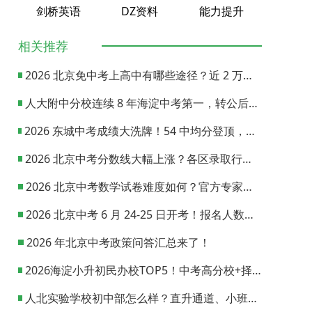
剑桥英语
DZ资料
能力提升
相关推荐
2026 北京免中考上高中有哪些途径？近 2 万名额该怎么抢占？
人大附中分校连续 8 年海淀中考第一，转公后办学实力会下滑吗？
2026 东城中考成绩大洗牌！54 中均分登顶，二中还是东城头部初中吗？
2026 北京中考分数线大幅上涨？各区录取行情与分数线完整汇总
2026 北京中考数学试卷难度如何？官方专家完整评析解读
2026 北京中考 6 月 24-25 日开考！报名人数增加1.5万人！
2026 年北京中考政策问答汇总来了！
2026海淀小升初民办校TOP5！中考高分校+择校干货全汇总
人北实验学校初中部怎么样？直升通道、小班教学、中考成绩一览