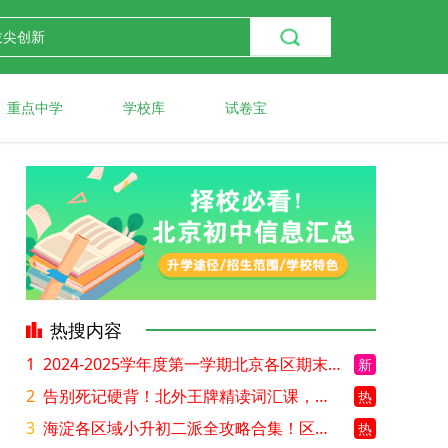
重点中学
学校库
试卷宝
热搜内容
1
2024-2025学年度第一学期北京各区期末考试真题试卷汇总
新
2
告别死记硬背！北外王牌精读词汇课，帮孩子突破英语词汇难关
热
3
海淀各区域小升初二派全攻略合集！区域一至五志愿填报、升学策略详解
热