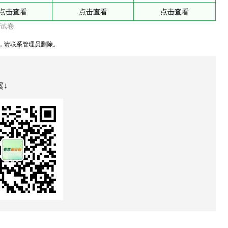
点击查看
点击查看
点击查看
试卷
，请联系管理员删除。
案↓