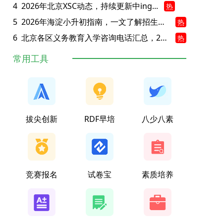
4
2026年北京XSC动态，持续更新中ing...
热
5
2026年海淀小升初指南，一文了解招生政策要点
热
6
北京各区义务教育入学咨询电话汇总，25年小升初家长提前收藏
热
常用工具
拔尖创新
RDF早培
八少八素
竞赛报名
试卷宝
素质培养