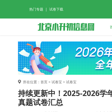
热门专题
|
试卷下载
所在位置：首页 >
试卷宝
> 试卷宝
持续更新中！2025-202
真题试卷汇总