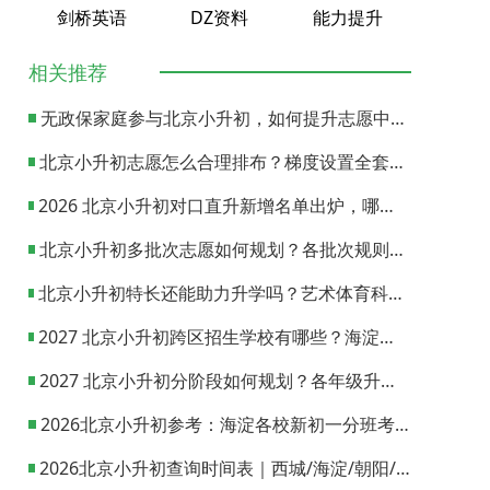
剑桥英语
DZ资料
能力提升
相关推荐
无政保家庭参与北京小升初，如何提升志愿中签概率？
北京小升初志愿怎么合理排布？梯度设置全套策略与填报避坑指南
2026 北京小升初对口直升新增名单出炉，哪些小学可以直升优质初中？
北京小升初多批次志愿如何规划？各批次规则与填报实操指南
北京小升初特长还能助力升学吗？艺术体育科技特长机会与误区全面解析
2027 北京小升初跨区招生学校有哪些？海淀西城东城全市招生校完整汇总
2027 北京小升初分阶段如何规划？各年级升学节点与升学通道全梳理
2026北京小升初参考：海淀各校新初一分班考试日期汇总
2026北京小升初查询时间表｜西城/海淀/朝阳/东城/丰台一键对照