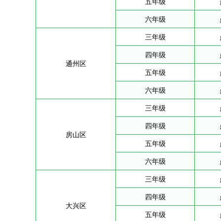
五年级
六年级
三年级
四年级
通州区
五年级
六年级
三年级
四年级
房山区
五年级
六年级
三年级
四年级
大兴区
五年级