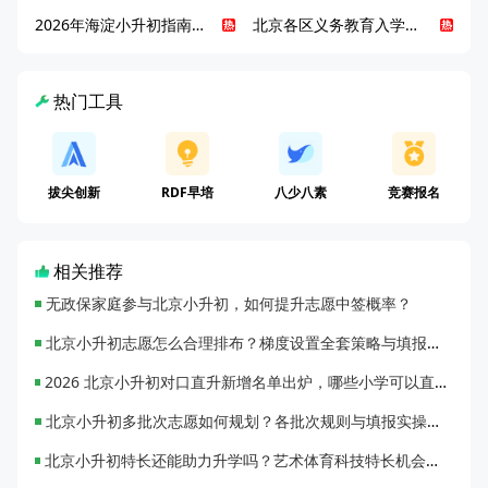
2026年海淀小升初指南，一文了解招生政策要点
北京各区义务教育入学咨询电话汇总，25年小升初家长提前收藏
热门工具
拔尖创新
RDF早培
八少八素
竞赛报名
相关推荐
无政保家庭参与北京小升初，如何提升志愿中签概率？
北京小升初志愿怎么合理排布？梯度设置全套策略与填报避坑指南
2026 北京小升初对口直升新增名单出炉，哪些小学可以直升优质初中？
北京小升初多批次志愿如何规划？各批次规则与填报实操指南
北京小升初特长还能助力升学吗？艺术体育科技特长机会与误区全面解析