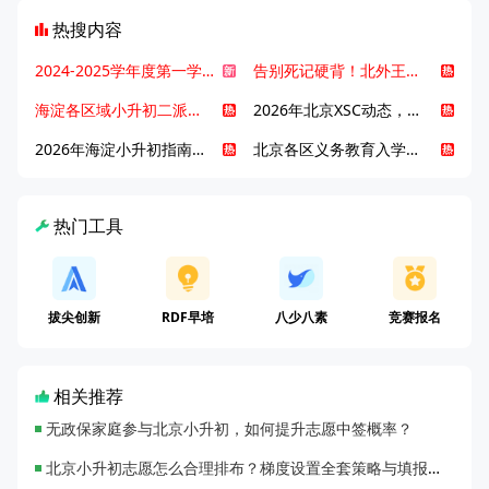
热搜内容
2024-2025学年度第一学期北京各区期末考试真题试卷汇总
告别死记硬背！北外王牌精读词汇课，帮孩子突破英语词汇难关
海淀各区域小升初二派全攻略合集！区域一至五志愿填报、升学策略详解
2026年北京XSC动态，持续更新中ing...
2026年海淀小升初指南，一文了解招生政策要点
北京各区义务教育入学咨询电话汇总，25年小升初家长提前收藏
热门工具
拔尖创新
RDF早培
八少八素
竞赛报名
相关推荐
无政保家庭参与北京小升初，如何提升志愿中签概率？
北京小升初志愿怎么合理排布？梯度设置全套策略与填报避坑指南