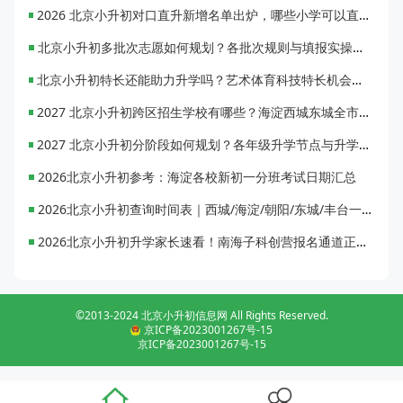
2026 北京小升初对口直升新增名单出炉，哪些小学可以直升优质初中？
北京小升初多批次志愿如何规划？各批次规则与填报实操指南
北京小升初特长还能助力升学吗？艺术体育科技特长机会与误区全面解析
2027 北京小升初跨区招生学校有哪些？海淀西城东城全市招生校完整汇总
2027 北京小升初分阶段如何规划？各年级升学节点与升学通道全梳理
2026北京小升初参考：海淀各校新初一分班考试日期汇总
2026北京小升初查询时间表｜西城/海淀/朝阳/东城/丰台一键对照
2026北京小升初升学家长速看！南海子科创营报名通道正式开启
©2013-2024 北京小升初信息网 All Rights Reserved.
京ICP备2023001267号-15
京ICP备2023001267号-15