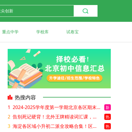
重点中学
学校库
试卷宝
热搜内容
1
2024-2025学年度第一学期北京各区期末考试真题试卷汇总
新
2
告别死记硬背！北外王牌精读词汇课，帮孩子突破英语词汇难关
热
3
海淀各区域小升初二派全攻略合集！区域一至五志愿填报、升学策略详解
热