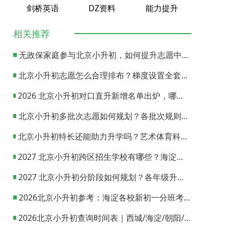
剑桥英语
DZ资料
能力提升
相关推荐
无政保家庭参与北京小升初，如何提升志愿中签概率？
北京小升初志愿怎么合理排布？梯度设置全套策略与填报避坑指南
2026 北京小升初对口直升新增名单出炉，哪些小学可以直升优质初中？
北京小升初多批次志愿如何规划？各批次规则与填报实操指南
北京小升初特长还能助力升学吗？艺术体育科技特长机会与误区全面解析
2027 北京小升初跨区招生学校有哪些？海淀西城东城全市招生校完整汇总
2027 北京小升初分阶段如何规划？各年级升学节点与升学通道全梳理
2026北京小升初参考：海淀各校新初一分班考试日期汇总
2026北京小升初查询时间表｜西城/海淀/朝阳/东城/丰台一键对照