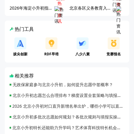
2026年海淀小升初指南，一文了解招生政策要点
北京各区义务教育入学咨询电话汇总，25年小升初家长提前收藏
热门工具
拔尖创新
RDF早培
八少八素
竞赛报名
相关推荐
无政保家庭参与北京小升初，如何提升志愿中签概率？
北京小升初志愿怎么合理排布？梯度设置全套策略与填报避坑指南
2026 北京小升初对口直升新增名单出炉，哪些小学可以直升优质初中？
北京小升初多批次志愿如何规划？各批次规则与填报实操指南
北京小升初特长还能助力升学吗？艺术体育科技特长机会与误区全面解析