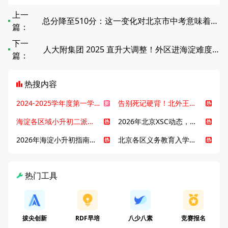
上一
总分降至510分：这一变化对北京市中考意味着什么？
篇：
下一
人大附集团 2025 直升大调整！外区进海淀难度升级
篇：
热搜内容
2024-2025学年度第一学期北京各区期末考试真题试卷汇总
告别死记硬背！北外王牌精读词汇课，帮孩子突破英语词汇难关
海淀各区域小升初二派全攻略合集！区域一至五志愿填报、升学策略详解
2026年北京XSC动态，持续更新中ing...
2026年海淀小升初指南，一文了解招生政策要点
北京各区义务教育入学咨询电话汇总，25年小升初家长提前收藏
热门工具
拔尖创新
RDF早培
八少八素
竞赛报名