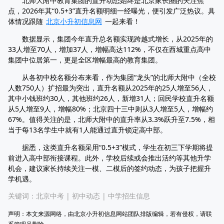
北师大附中教育集团的直升动态始终是北京家长圈的关注焦
点，2026年其“0.5+3”直升名额明细一经曝光，便引发广泛热议。具
体情况跟随
北京小升初信息网
一起来看！
数据显示，集团今年直升总名额实现跨越式增长，从2025年的
33人增至70人，增加37人，增幅高达112%，不仅在西城重点高中
集团中位居第一，更是全区增幅最高的教育集团。
从各初中校名额分布来看，作为集团“龙头”的北师大附中（全校
人数750人）扩招最为突出，直升名额从2025年的25人增至56人，
其中小钱班约30人，其他班约26人，新增31人；回民学校直升名额
从5人增至9人，增幅80%；北京四十三中则从3人增至5人，增幅约
67%。值得关注的是，北师大附中的直升率从3.3%跃升至7.5%，相
当于每13名学生中就有1人能通过直升锁定高中部。
据悉，这类直升名额采用“0.5+3”模式，学生在初三下学期将提
前进入高中部衔接课程。此外，学校后续或会推出活约等其他升学
机会，建议家长持续关注一模、二模后的签约动态，为孩子把握升
学机遇。
关键词：
北京中考
|
初中动态
|
中学招生信息
声明：本文来源网络，由北京小升初信息网站团队排版编辑，若有侵权，请联