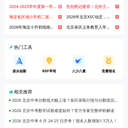
2024-2025学年度第一学期北京各区期末考试真题试卷汇总
告别死记硬背！北外王牌精读词汇课，帮孩子突破英语词汇难关
海淀各区域小升初二派全攻略合集！区域一至五志愿填报、升学策略详解
2026年北京XSC动态，持续更新中ing...
2026年海淀小升初指南，一文了解招生政策要点
北京各区义务教育入学咨询电话汇总，25年小升初家长提前收藏
热门工具
拔尖创新
RDF早培
八少八素
竞赛报名
相关推荐
2026 北京中考分数线大幅上涨？各区录取行情与分数线完整汇总
2026 北京中考数学试卷难度如何？官方专家完整评析解读
2026 北京中考 6 月 24-25 日开考！报名人数增加1.5万人！