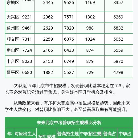
东城区
3445
9526
1169
8357
大兴区
9231
2962
7571
1302
6269
通州区
9461
2629
7820
988
6832
顺义区
7311
2259
6076
1024
5052
房山区
7724
2165
6433
874
5559
丰台区
8023
2153
6749
879
5870
昌平区
6680
1882
5527
729
4798
(2)从近 5 年北京市中招规模，发现普职比基本稳定在 7:3，家
长不必对普职分流过于焦虑，关注好本区升学机会及排名。
从新政策来看，有序扩大普通高中招生规模是趋势，因此未来
学生人数变化，对普职比影响不大，甚至普高录取率有可能提升。
未来北京中考普职招生规模比分析
年
对应出生人
普高招生规
中职招生规
普高占
中职占
招生规模