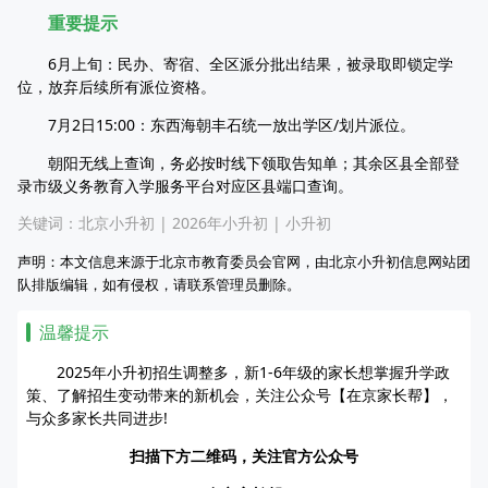
重要提示
6月上旬：民办、寄宿、全区派分批出结果，被录取即锁定学
位，放弃后续所有派位资格。
7月2日15:00：东西海朝丰石统一放出学区/划片派位。
朝阳无线上查询，务必按时线下领取告知单；其余区县全部登
录市级义务教育入学服务平台对应区县端口查询。
关键词：
北京小升初
|
2026年小升初
|
小升初
声明：本文信息来源于北京市教育委员会官网，由北京小升初信息网站团
队排版编辑，如有侵权，请联系管理员删除。
温馨提示
2025年小升初招生调整多，新1-6年级的家长想掌握升学政
策、了解招生变动带来的新机会，关注公众号【在京家长帮】，
与众多家长共同进步!
扫描下方二维码，关注官方公众号