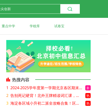
重点中学
学校库
试卷宝
热搜内容
1
2024-2025学年度第一学期北京各区期末考试真题试卷汇总
新
2
告别死记硬背！北外王牌精读词汇课，帮孩子突破英语词汇难关
热
3
海淀各区域小升初二派全攻略合集！区域一至五志愿填报、升学策略详解
热