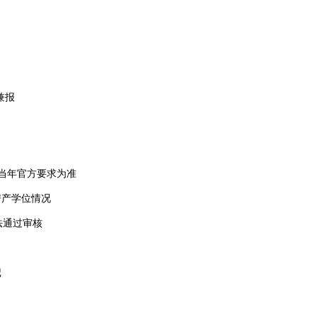
兼报
以当年官方要求为准
房产学位情况
法通过审核
记