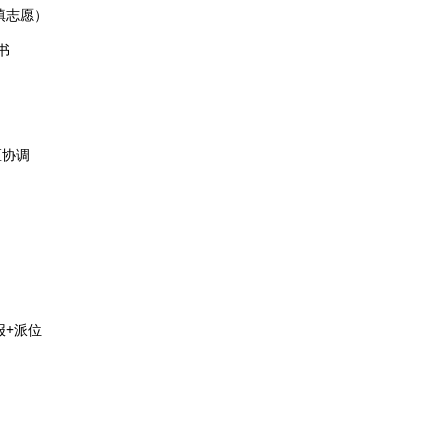
填志愿）
书
区协调
报+派位