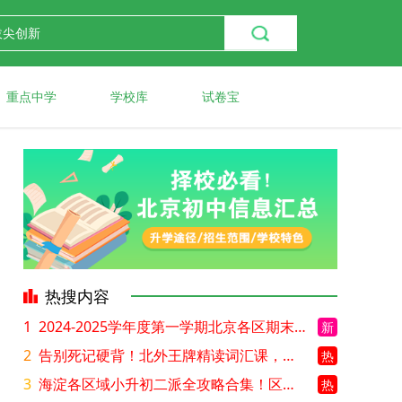
重点中学
学校库
试卷宝
热搜内容
1
2024-2025学年度第一学期北京各区期末考试真题试卷汇总
新
2
告别死记硬背！北外王牌精读词汇课，帮孩子突破英语词汇难关
热
3
海淀各区域小升初二派全攻略合集！区域一至五志愿填报、升学策略详解
热