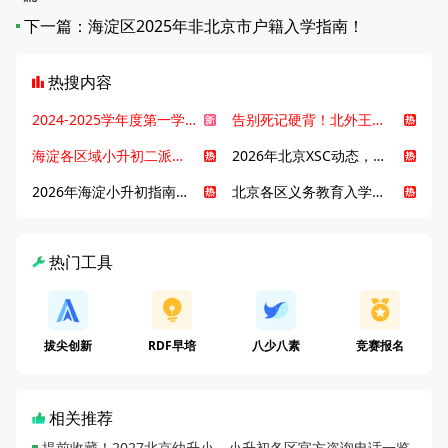
下一篇：
海淀区2025年非北京市户籍入学指南！
热搜内容
2024-2025学年度第一学期北京各区期末考试真题试卷汇总
告别死记硬背！北外王牌精读词汇课，帮孩子突破英语词汇难关
海淀各区域小升初二派全攻略合集！区域一至五志愿填报、升学策略详解
2026年北京XSC动态，持续更新中ing...
2026年海淀小升初指南，一文了解招生政策要点
北京各区义务教育入学咨询电话汇总，25年小升初家长提前收藏
热门工具
拔尖创新
RDF早培
八少八素
竞赛报名
相关推荐
提前收藏！2027北京幼升小、小升初各区官方咨询电话一览