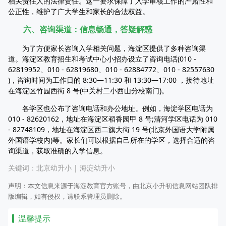
相关责任人的法律责任。这一要求保障了入学审核工作的严肃性和
公正性，维护了广大学生和家长的合法权益。
六、咨询渠道：信息畅通，答疑解惑
为了方便家长咨询入学相关问题，海淀区提供了多种咨询渠
道。海淀区教育招生和考试中心小招办设立了咨询电话(010 -
62819952、010 - 62819680、010 - 62884772、010 - 82557630
)，咨询时间为工作日的 8:30—11:30 和 13:30—17:00 ，接待地址
在海淀区竹园西街 8 号(中关村二小西山分校南门)。
各学区也公布了咨询电话和办公地址。例如，海淀学区电话为
010 - 82620162，地址在海淀区稻香园甲 8 号;清河学区电话为 010
- 82748109，地址在海淀区西二旗大街 19 号(北京外国语大学附属
外国语学校内)等。家长们可以根据自己所在的学区，选择合适的咨
询渠道，获取准确的入学信息。
关键词：
北京幼升小
|
海淀幼升小
声明：本文信息来源于海淀教育官方账号，由北京小升初信息网站团队排
版编辑，如有侵权，请联系管理员删除。
温馨提示