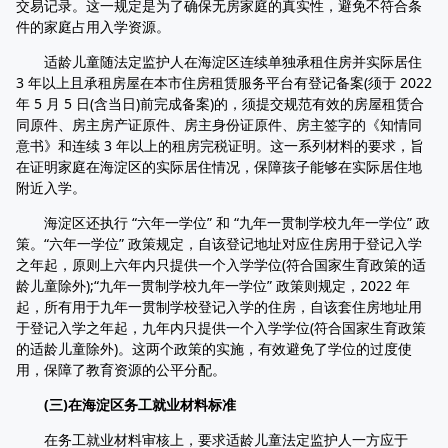
交易记录。这一规定是为了确保无房家庭的真实性，避免不符合条
件的家庭占用入学资源。
适龄儿童随法定监护人在海淀区连续单独承租住房并实际居住
3 年以上且承租房屋在本市住房租赁服务平台有登记备案(须于 2022
年 5 月 5 日(含当日)前完成备案)的，须提交规范有效的房屋租赁合
同原件、房主房产证原件、房主身份证原件、房主签字的《知情同
意书》和连续 3 年以上的租房完税证明。这一系列材料的要求，旨
在证明家庭在海淀区的实际居住情况，保障孩子能够在实际居住地
附近入学。
海淀区还执行 “六年一学位” 和 “九年一贯制学校九年一学位” 政
策。“六年一学位” 政策规定，自该登记地址对应住房用于登记入学
之年起，原则上六年内只提供一个入学学位(符合国家生育政策的适
龄儿童除外);“九年一贯制学校九年一学位” 政策则规定，2022 年
起，所有用于九年一贯制学校登记入学的住房，自该套住房地址用
于登记入学之年起，九年内只提供一个入学学位(符合国家生育政策
的适龄儿童除外)。这两个政策的实施，有效避免了学位的过度使
用，保障了教育资源的公平分配。
(三)在海淀区务工就业材料标准
在务工就业材料审核上，要求适龄儿童法定监护人一方应于