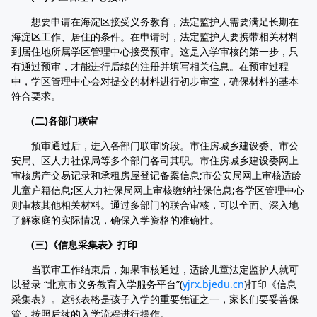
想要申请在海淀区接受义务教育，法定监护人需要满足长期在
海淀区工作、居住的条件。在申请时，法定监护人要携带相关材料
到居住地所属学区管理中心接受预审。这是入学审核的第一步，只
有通过预审，才能进行后续的注册并填写相关信息。在预审过程
中，学区管理中心会对提交的材料进行初步审查，确保材料的基本
符合要求。
(二)各部门联审
预审通过后，进入各部门联审阶段。市住房城乡建设委、市公
安局、区人力社保局等多个部门各司其职。市住房城乡建设委网上
审核房产交易记录和承租房屋登记备案信息;市公安局网上审核适龄
儿童户籍信息;区人力社保局网上审核缴纳社保信息;各学区管理中心
则审核其他相关材料。通过多部门的联合审核，可以全面、深入地
了解家庭的实际情况，确保入学资格的准确性。
(三)《信息采集表》打印
当联审工作结束后，如果审核通过，适龄儿童法定监护人就可
以登录 “北京市义务教育入学服务平台”(
yjrx.bjedu.cn
)打印《信息
采集表》。这张表格是孩子入学的重要凭证之一，家长们要妥善保
管，按照后续的入学流程进行操作。