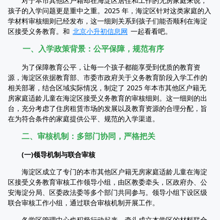
对于本市其他区户籍却在海淀区居住和工作的无房家庭来说，
孩子的入学问题更是重中之重。2025 年，海淀区针对这类家庭的入
学材料审核细则已经发布，这一细则关系到孩子们能否顺利在海淀
区接受义务教育。和
北京小升初信息网
一起看看吧。
一、入学政策背景：公平保障，规范有序
为了保障教育公平，让每一个孩子都能享受到优质的教育资
源，海淀区依据教育部、市委市政府关于义务教育阶段入学工作的
相关部署，结合区域实际情况，制定了 2025 年本市其他区户籍无
房家庭适龄儿童在海淀区接受义务教育的审核细则。这一细则的出
台，充分考虑了住房租赁市场的发展以及教育资源的合理分配，旨
在为符合条件的家庭提供公平、规范的入学渠道。
二、审核机制：多部门协同，严格把关
(一)领导机制与联合审核
海淀区成立了专门的本市其他区户籍无房家庭适龄儿童在海淀
区接受义务教育审核工作领导小组，由区教委牵头，区政府办、公
安海淀分局、区委政法委等多个部门共同参与。领导小组下设区级
联合审核工作小组，通过联合审核机制开展工作。
各学区管理中心也积极行动起来，牵头成立本学区的材料联合