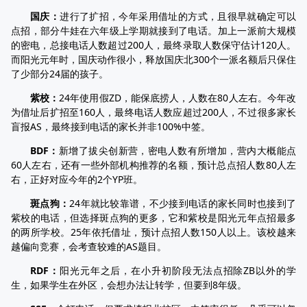
国庆：
进行了扩招，今年采用借址的方式，且很早就确定可以
点招，部分牛娃在六年级上学期就接到了电话。加上一派前大规模
的密电，总接电话人数超过200人，最终录取人数保守估计120人。
而阳光元年时，国庆动作很小，释放国庆北300个一派名额后只保住
了少部分24届的孩子。
紫校：
24年使用假ZD，能保底捞人，人数在80人左右。今年改
为借址后扩招至160人，最终电话人数应超过200人，不过很多家长
盲报AS，最终接到电话的家长并非100%中签。
BDF：
新增了拔尖创新营，密电人数有所增加，营内大概能点
60人左右，还有一些外部机构推荐的名额，预计总点招人数80人左
右，正好对应今年的2个YP班。
斑点狗：
24年就比较靠谱，不少接到电话的家长同时也接到了
紫校的电话，但选择斑点狗的更多，它和紫校是阳光元年点招最多
的两所学校。25年依托借址，预计点招人数150人以上。该校越来
越偏向竞赛，会考查较难的AS题目。
RDF：
阳光元年之后，在小升初阶段无法点招除ZB以外的学
生，如果学生在外区，会想办法让转学，但要到8年级。