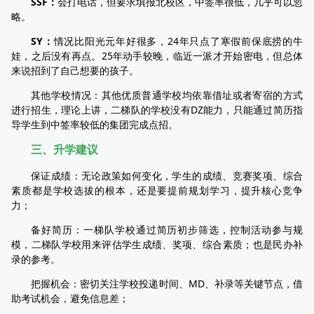
SSF：
会打电话，但要求填报北校区，中签率很低，几乎可以忽
略。
SY：
情况比阳光元年好很多，24年只点了寒假前保底捞的牛
娃，之后没有再点。25年动手较晚，临近一派才开始密电，但总体
来说招到了自己想要的孩子。
其他学校情况：其他优质普通学校均依靠借址或者寄宿的方式
进行招生，理论上讲，二梯队的学校没有DZ能力，只能通过简历指
导学生到中签率较低的集团完成点招。
三、升学建议
保证成绩：无论政策如何变化，学生的成绩、竞赛奖项、综合
素质都是学校选拔的根本，还是要提前规划学习，提升核心竞争
力；
备好简历：一梯队学校通过简历初步筛选，控制活动参与规
模，二梯队学校用来评估学生成绩、奖项、综合素质；也是民办补
录的参考。
把握机会：密切关注学校投递时间、MD、补录等关键节点，借
助考试机会，避免信息差；