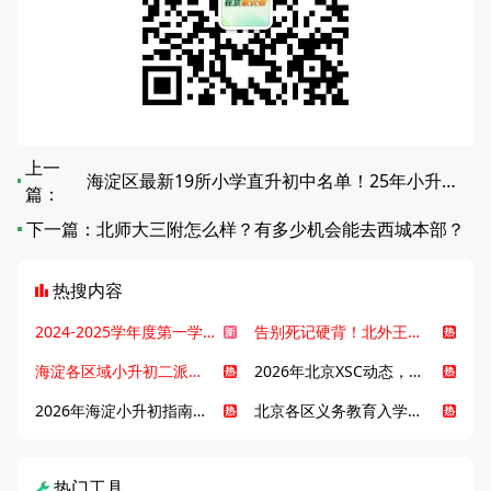
上一
海淀区最新19所小学直升初中名单！25年小升初家长必看
篇：
下一篇：
北师大三附怎么样？有多少机会能去西城本部？
热搜内容
2024-2025学年度第一学期北京各区期末考试真题试卷汇总
告别死记硬背！北外王牌精读词汇课，帮孩子突破英语词汇难关
海淀各区域小升初二派全攻略合集！区域一至五志愿填报、升学策略详解
2026年北京XSC动态，持续更新中ing...
2026年海淀小升初指南，一文了解招生政策要点
北京各区义务教育入学咨询电话汇总，25年小升初家长提前收藏
热门工具