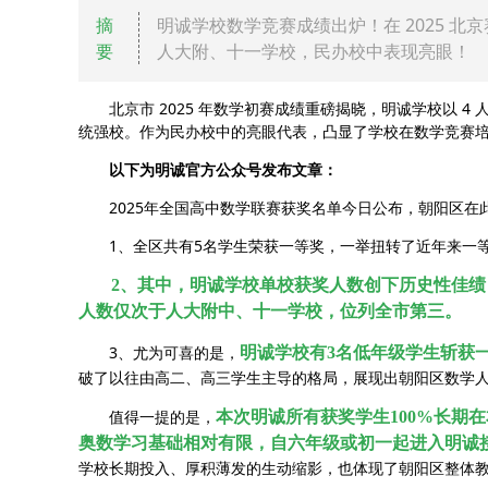
摘
明诚学校数学竞赛成绩出炉！在 2025 北
要
人大附、十一学校，民办校中表现亮眼！
北京市 2025 年数学初赛成绩重磅揭晓，明诚学校以 4
统强校。作为民办校中的亮眼代表，凸显了学校在数学竞赛
以下为明诚官方公众号发布文章：
2025年全国高中数学联赛获奖名单今日公布，朝阳区在
1、全区共有5名学生荣获一等奖，一举扭转了近年来一等
2、其中，明诚学校单校获奖人数创下历史性佳绩
人数仅次于人大附中、十一学校，位列全市第三。
3、尤为可喜的是，
明诚学校有3名低年级学生斩获
破了以往由高二、高三学生主导的格局，展现出朝阳区数学
值得一提的是，
本次明诚所有获奖学生100%长期
奥数学习基础相对有限，自六年级或初一起进入明诚
学校长期投入、厚积薄发的生动缩影，也体现了朝阳区整体