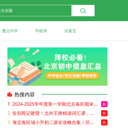
重点中学
学校库
试卷宝
热搜内容
1
2024-2025学年度第一学期北京各区期末考试真题试卷汇总
新
2
告别死记硬背！北外王牌精读词汇课，帮孩子突破英语词汇难关
热
3
海淀各区域小升初二派全攻略合集！区域一至五志愿填报、升学策略详解
热