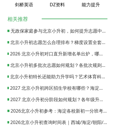
剑桥英语
DZ资料
能力提升
相关推荐
无政保家庭参与北京小升初，如何提升志愿中签概率？
北京小升初志愿怎么合理排布？梯度设置全套策略与填报避坑指南
2026 北京小升初对口直升新增名单出炉，哪些小学可以直升优质初中？
北京小升初多批次志愿如何规划？各批次规则与填报实操指南
北京小升初特长还能助力升学吗？艺术体育科技特长机会与误区全面解析
2027 北京小升初跨区招生学校有哪些？海淀西城东城全市招生校完整汇总
2027 北京小升初分阶段如何规划？各年级升学节点与升学通道全梳理
2026北京小升初参考：海淀各校新初一分班考试日期汇总
2026北京小升初查询时间表｜西城/海淀/朝阳/东城/丰台一键对照