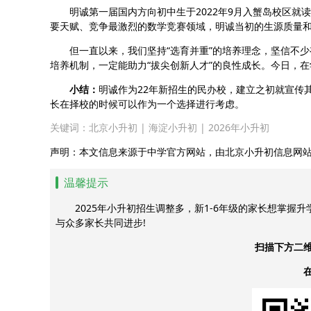
明诚第一届国内方向初中生于2022年9月入蟹岛校区就读
要天赋、竞争最激烈的数学竞赛领域，明诚当初的生源质量
但一直以来，我们坚持“选育并重”的培养理念，坚信不少
培养机制，一定能助力“拔尖创新人才”的良性成长。今日，
小结：
明诚作为22年新招生的民办校，建立之初就宣传
长在择校的时候可以作为一个选择进行考虑。
关键词：
北京小升初
|
海淀小升初
|
2026年小升初
声明：本文信息来源于中学官方网站，由北京小升初信息网
温馨提示
2025年小升初招生调整多，新1-6年级的家长想掌握
与众多家长共同进步!
扫描下方二