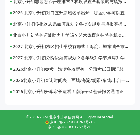
北京小升初志愿怎么合理排布？梯度设置全套策略与填报避坑指南
2026 北京小升初对口直升新增名单出炉，哪些小学可以直升优质初中？
北京小升初多批次志愿如何规划？各批次规则与填报实操指南
北京小升初特长还能助力升学吗？艺术体育科技特长机会与误区全面解析
2027 北京小升初跨区招生学校有哪些？海淀西城东城全市招生校完整汇总
2027 北京小升初分阶段如何规划？各年级升学节点与升学通道全梳理
2026北京小升初参考：海淀各校新初一分班考试日期汇总
2026北京小升初查询时间表｜西城/海淀/朝阳/东城/丰台一键对照
2026北京小升初升学家长速看！南海子科创营报名通道正式开启
©2013-2024 北京小升初信息网 All Rights Reserved.
京ICP备2023001267号-15
京ICP备2023001267号-15