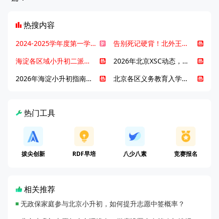
热搜内容
2024-2025学年度第一学期北京各区期末考试真题试卷汇总
告别死记硬背！北外王牌精读词汇课，帮孩子突破英语词汇难关
海淀各区域小升初二派全攻略合集！区域一至五志愿填报、升学策略详解
2026年北京XSC动态，持续更新中ing...
2026年海淀小升初指南，一文了解招生政策要点
北京各区义务教育入学咨询电话汇总，25年小升初家长提前收藏
热门工具
拔尖创新
RDF早培
八少八素
竞赛报名
相关推荐
无政保家庭参与北京小升初，如何提升志愿中签概率？