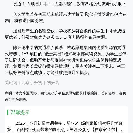
贯通 1+3 项目并非 “一入选即稳”，设有严格的动态考核机制：
入选学生若在初三期末成绩未达学校要求(仅轻微落后也包含在
内)，将被退回原分校;
退回后产生的名额空缺，学校将从符合条件的学生中补录成绩
更优者，补录对象优先参考 0.5+3 直升路径的备选生源。
陈经纶中学的贯通培养体系，核心聚焦集团内优质生源的贯通
式培养，1+3 项目的 “低进高出” 模式与本部就读资源，为学生提供
了进阶机会，但动态考核与退回补录机制也要求学生保持稳定成
绩。集团内家长需提前摸清选拔规则，重点关注初二下期末、初三
一模等关键节点成绩，才能精准把握升学机会。
关键词：
北京小升初
|
初升高
声明：本文来源网络，由北京小升初信息网站团队排版编辑，若有侵权，请联
系管理员删除。
温馨提示
2025年小升初招生调整多，新1-6年级的家长想掌握升学政
策、了解招生变动带来的新机会，关注公众号【在京家长帮】，