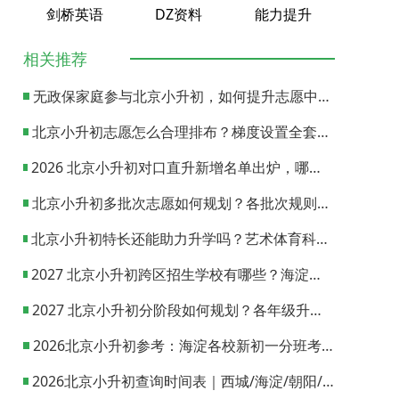
剑桥英语
DZ资料
能力提升
相关推荐
无政保家庭参与北京小升初，如何提升志愿中签概率？
北京小升初志愿怎么合理排布？梯度设置全套策略与填报避坑指南
2026 北京小升初对口直升新增名单出炉，哪些小学可以直升优质初中？
北京小升初多批次志愿如何规划？各批次规则与填报实操指南
北京小升初特长还能助力升学吗？艺术体育科技特长机会与误区全面解析
2027 北京小升初跨区招生学校有哪些？海淀西城东城全市招生校完整汇总
2027 北京小升初分阶段如何规划？各年级升学节点与升学通道全梳理
2026北京小升初参考：海淀各校新初一分班考试日期汇总
2026北京小升初查询时间表｜西城/海淀/朝阳/东城/丰台一键对照