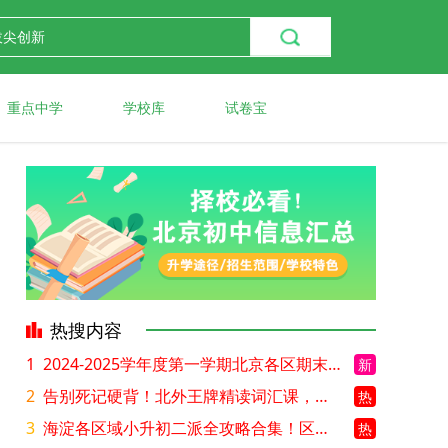
重点中学
学校库
试卷宝
热搜内容
1
2024-2025学年度第一学期北京各区期末考试真题试卷汇总
新
2
告别死记硬背！北外王牌精读词汇课，帮孩子突破英语词汇难关
热
3
海淀各区域小升初二派全攻略合集！区域一至五志愿填报、升学策略详解
热