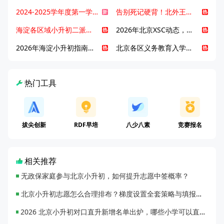
2024-2025学年度第一学期北京各区期末考试真题试卷汇总
告别死记硬背！北外王牌精读词汇课，帮孩子突破英语词汇难关
海淀各区域小升初二派全攻略合集！区域一至五志愿填报、升学策略详解
2026年北京XSC动态，持续更新中ing...
2026年海淀小升初指南，一文了解招生政策要点
北京各区义务教育入学咨询电话汇总，25年小升初家长提前收藏
热门工具
拔尖创新
RDF早培
八少八素
竞赛报名
相关推荐
无政保家庭参与北京小升初，如何提升志愿中签概率？
北京小升初志愿怎么合理排布？梯度设置全套策略与填报避坑指南
2026 北京小升初对口直升新增名单出炉，哪些小学可以直升优质初中？