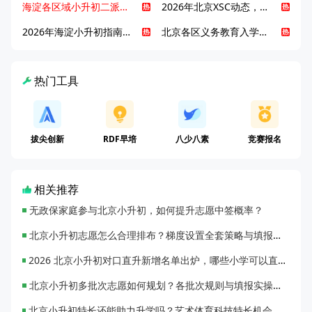
海淀各区域小升初二派全攻略合集！区域一至五志愿填报、升学策略详解
2026年北京XSC动态，持续更新中ing...
2026年海淀小升初指南，一文了解招生政策要点
北京各区义务教育入学咨询电话汇总，25年小升初家长提前收藏
热门工具
拔尖创新
RDF早培
八少八素
竞赛报名
相关推荐
无政保家庭参与北京小升初，如何提升志愿中签概率？
北京小升初志愿怎么合理排布？梯度设置全套策略与填报避坑指南
2026 北京小升初对口直升新增名单出炉，哪些小学可以直升优质初中？
北京小升初多批次志愿如何规划？各批次规则与填报实操指南
北京小升初特长还能助力升学吗？艺术体育科技特长机会与误区全面解析