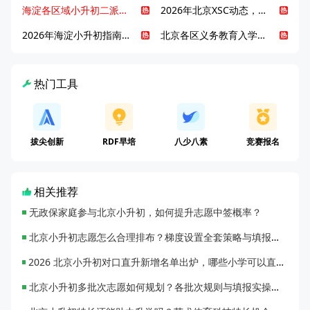
海淀各区域小升初二派全攻略合集！区域一至五志愿填报、升学策略详解
2026年北京XSC动态，持续更新中ing...
2026年海淀小升初指南，一文了解招生政策要点
北京各区义务教育入学咨询电话汇总，25年小升初家长提前收藏
热门工具
拔尖创新
RDF早培
八少八素
竞赛报名
相关推荐
无政保家庭参与北京小升初，如何提升志愿中签概率？
北京小升初志愿怎么合理排布？梯度设置全套策略与填报避坑指南
2026 北京小升初对口直升新增名单出炉，哪些小学可以直升优质初中？
北京小升初多批次志愿如何规划？各批次规则与填报实操指南