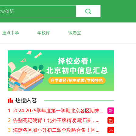
重点中学
学校库
试卷宝
热搜内容
1
2024-2025学年度第一学期北京各区期末考试真题试卷汇总
新
2
告别死记硬背！北外王牌精读词汇课，帮孩子突破英语词汇难关
热
3
海淀各区域小升初二派全攻略合集！区域一至五志愿填报、升学策略详解
热