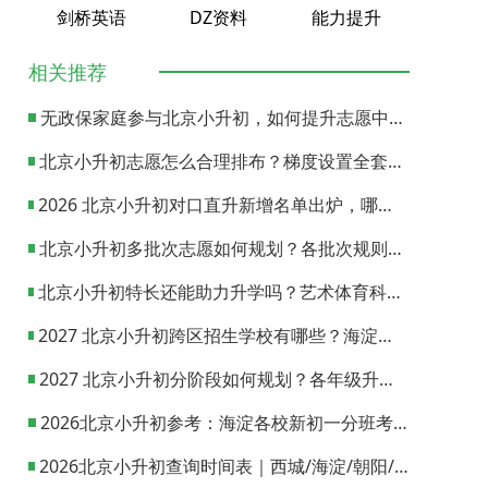
剑桥英语
DZ资料
能力提升
相关推荐
无政保家庭参与北京小升初，如何提升志愿中签概率？
北京小升初志愿怎么合理排布？梯度设置全套策略与填报避坑指南
2026 北京小升初对口直升新增名单出炉，哪些小学可以直升优质初中？
北京小升初多批次志愿如何规划？各批次规则与填报实操指南
北京小升初特长还能助力升学吗？艺术体育科技特长机会与误区全面解析
2027 北京小升初跨区招生学校有哪些？海淀西城东城全市招生校完整汇总
2027 北京小升初分阶段如何规划？各年级升学节点与升学通道全梳理
2026北京小升初参考：海淀各校新初一分班考试日期汇总
2026北京小升初查询时间表｜西城/海淀/朝阳/东城/丰台一键对照