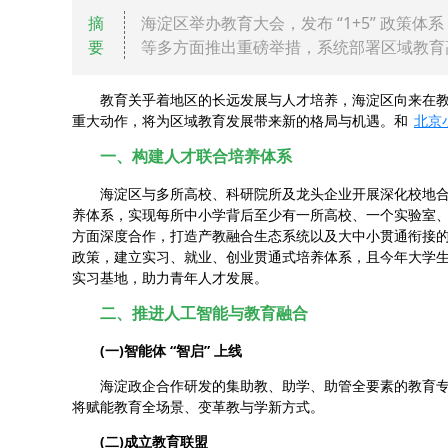
摘
海淀区举办教育大会，发布 “1+5” 政
要
等多方面推出重磅举措，系统部署区域教育
教育关乎着地区的长远发展与人才培养，海淀区向来在教
重大动作，将为区域教育发展带来新的格局与机遇。和
北京
一、构建人才联合培养体系
海淀区与多所高校、科研院所及龙头企业开展深化校地合作签约
养体系，实现每所中小学背后至少有一所高校、一个实验室
方面深度合作，打造产教融合生态系统以及大中小贯通衔接
政策，建立实习、就业、创业贯通式培养体系，且今年大学生实习实践
实习基地，助力青年人才发展。
二、推进人工智能与教育融合
(一)智能体 “智启” 上线
海淀政企合作研发的集助教、助学、助管全要素的教育专用智
将赋能教育全场景、变革教与学新方式。
(二)成立教育联盟