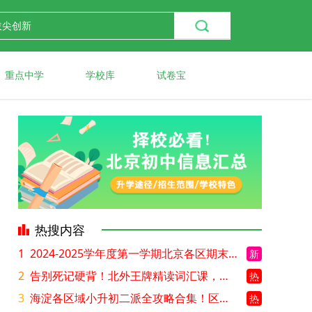
重点中学
学校库
试卷宝
热搜内容
1
2024-2025学年度第一学期北京各区期末考试真题试卷汇总
新
2
告别死记硬背！北外王牌精读词汇课，帮孩子突破英语词汇难关
热
3
海淀各区域小升初二派全攻略合集！区域一至五志愿填报、升学策略详解
热