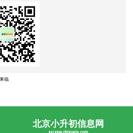
代来临
北京小升初信息网
xscxxw.zhixuein.com