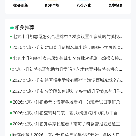
拔尖创新
RDF早培
八少八素
竞赛报名
相关推荐
北京小升初志愿怎么合理排布？梯度设置全套策略与填报避坑指南
2026 北京小升初对口直升新增名单出炉，哪些小学可以直升优质初中？
北京小升初多批次志愿如何规划？各批次规则与填报实操指南
北京小升初特长还能助力升学吗？艺术体育科技特长机会与误区全面解析
2027 北京小升初跨区招生学校有哪些？海淀西城东城全市招生校完整汇总
2027 北京小升初分阶段如何规划？各年级升学节点与升学通道全梳理
2026北京小升初参考：海淀各校新初一分班考试日期汇总
2026北京小升初查询时间表｜西城/海淀/朝阳/东城/丰台一键对照
2026北京小升初升学家长速看！南海子科创营报名通道正式开启
转存收藏！2026北京小升初信息采集即将开始，各区入口一键直达