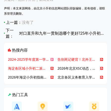
声明：本文来源网络，由北京小升初信息网站团队排版编辑，若有侵权，请联
系管理员删除。
上一篇：
没有了
下一
对口直升和九年一贯制选哪个更好?25年小升初家长抢先了解
篇：
热搜内容
2024-2025学年度第一学期北京各区期末考试真题试卷汇总
告别死记硬背！北外王牌精读词汇课，帮孩子突破英语词汇难关
海淀各区域小升初二派全攻略合集！区域一至五志愿填报、升学策略详解
2026年北京XSC动态，持续更新中ing...
2026年海淀小升初指南，一文了解招生政策要点
北京各区义务教育入学咨询电话汇总，25年小升初家长提前收藏
热门工具