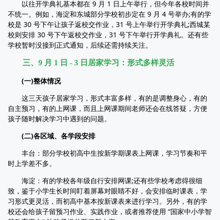
以往开学典礼基本都在 9 月 1 日上午举行，但今年各校时间并
不统一。例如，海淀和东城部分学校初步定在 9 月 4 号举办;有的学
校是 30 号下午让孩子返校交作业，31 号上午举行开学典礼;西城某
校则安排 30 号下午返校交作业，31 号下午举行开学典礼。还有些
学校暂时没接到正式通知，后续还需持续关注。
三、9 月 1 日 - 3 日居家学习：形式多样灵活
(一)整体情况
这三天孩子居家学习，形式丰富多样，有的是调整身心，有的
自主预习，有的上网课，而且上网课期间老师还会在线答疑，方便
孩子随时解决学习中遇到的问题。
(二)各区域、各学段安排
丰台：部分学校初高中生按新学期课表上网课，学习节奏和平
时上学差不多。
海淀：有的学校各年级自行安排网课;还有些学校考虑得很细
致，鉴于小学生长时间盯着屏幕对眼睛不好，会安排临时课表，学
习形式更灵活，而初高中基本按新课表来进行学习。另外，有的学
校还会给孩子留预习作业、实践作业，或者推荐使用 “国家中小学智