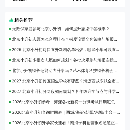
相关推荐
无政保家庭参与北京小升初，如何提升志愿中签概率？
北京小升初志愿怎么合理排布？梯度设置全套策略与填报避坑指南
2026 北京小升初对口直升新增名单出炉，哪些小学可以直升优质初中？
北京小升初多批次志愿如何规划？各批次规则与填报实操指南
北京小升初特长还能助力升学吗？艺术体育科技特长机会与误区全面解析
2027 北京小升初跨区招生学校有哪些？海淀西城东城全市招生校完整汇总
2027 北京小升初分阶段如何规划？各年级升学节点与升学通道全梳理
2026北京小升初参考：海淀各校新初一分班考试日期汇总
2026北京小升初查询时间表｜西城/海淀/朝阳/东城/丰台一键对照
2026北京小升初升学家长速看！南海子科创营报名通道正式开启