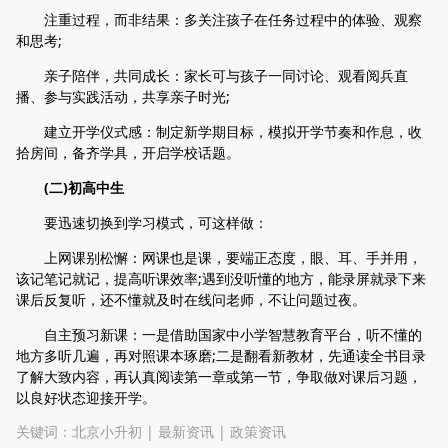
注重过程，而非结果：多关注孩子在任务过程中的体验、观察
和思考;
亲子陪伴，共同成长：家长可与孩子一同讨论、观看阅兵直
播、参与实践活动，共享亲子时光;
建立开学仪式感：制定新学期目标，模拟开学节奏和作息，收
拾房间，备齐学具，开启学校话题。
(二)初高中生
要迅速切换到学习模式，可这样做：
上网课别松懈：网课也是课，要端正态度，眼、耳、手并用，
该记笔记就记，提高听课效率;遇到没听懂的地方，能录屏就录下来
课后反复听，还不懂就及时在线问老师，不让问题过夜。
自主预习新课：一是借助国家中小学智慧教育平台，听不懂的
地方多听几遍，再对照课本琢磨;二是翻看新教材，先通读全书目录
了解大致内容，再认真阅读第一章或第一节，争取做对课后习题，
以良好状态迎接开学。
关键词：
北京小升初
|
最新资讯
|
政策资讯