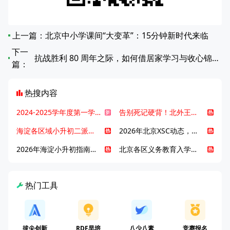
上一篇：
北京中小学课间“大变革”：15分钟新时代来临
下一
抗战胜利 80 周年之际，如何借居家学习与收心锦囊助力孩子迎接新学期？
篇：
热搜内容
2024-2025学年度第一学期北京各区期末考试真题试卷汇总
告别死记硬背！北外王牌精读词汇课，帮孩子突破英语词汇难关
海淀各区域小升初二派全攻略合集！区域一至五志愿填报、升学策略详解
2026年北京XSC动态，持续更新中ing...
2026年海淀小升初指南，一文了解招生政策要点
北京各区义务教育入学咨询电话汇总，25年小升初家长提前收藏
热门工具
拔尖创新
RDF早培
八少八素
竞赛报名