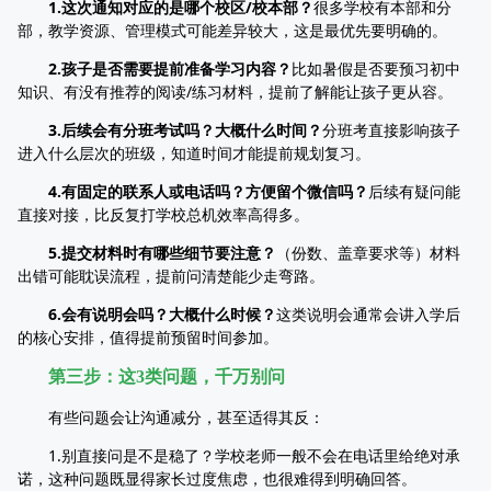
1.这次通知对应的是哪个校区/校本部？
很多学校有本部和分
部，教学资源、管理模式可能差异较大，这是最优先要明确的。
2.孩子是否需要提前准备学习内容？
比如暑假是否要预习初中
知识、有没有推荐的阅读/练习材料，提前了解能让孩子更从容。
3.后续会有分班考试吗？大概什么时间？
分班考直接影响孩子
进入什么层次的班级，知道时间才能提前规划复习。
4.有固定的联系人或电话吗？方便留个微信吗？
后续有疑问能
直接对接，比反复打学校总机效率高得多。
5.提交材料时有哪些细节要注意？
（份数、盖章要求等）材料
出错可能耽误流程，提前问清楚能少走弯路。
6.会有说明会吗？大概什么时候？
这类说明会通常会讲入学后
的核心安排，值得提前预留时间参加。
第三步：这3类问题，千万别问
有些问题会让沟通减分，甚至适得其反：
1.别直接问是不是稳了？学校老师一般不会在电话里给绝对承
诺，这种问题既显得家长过度焦虑，也很难得到明确回答。