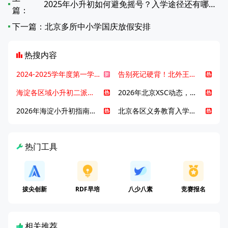
2025年小升初如何避免摇号？入学途径还有哪些？
篇：
下一篇：
北京多所中小学国庆放假安排
热搜内容
2024-2025学年度第一学期北京各区期末考试真题试卷汇总
告别死记硬背！北外王牌精读词汇课，帮孩子突破英语词汇难关
海淀各区域小升初二派全攻略合集！区域一至五志愿填报、升学策略详解
2026年北京XSC动态，持续更新中ing...
2026年海淀小升初指南，一文了解招生政策要点
北京各区义务教育入学咨询电话汇总，25年小升初家长提前收藏
热门工具
拔尖创新
RDF早培
八少八素
竞赛报名
相关推荐