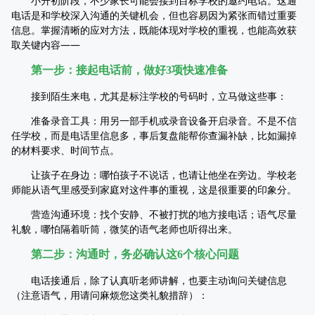
小升初阶段，不少家长可能会接到目标学校的邀约电话。这通
电话是和学校深入沟通的关键机会，但也容易因为紧张而错过重要
信息。掌握清晰的应对方法，既能体现对学校的重视，也能高效获
取关键内容——
第一步：接起电话前，做好3项快速准备
接到陌生来电，尤其是标注学校的号码时，立马做这些事：
准备录音工具：用另一部手机或录音设备开启录音。不是不信
任学校，而是电话里信息多，事后复盘能帮你查漏补缺，比如漏掉
的材料要求、时间节点。
让孩子在身边：哪怕孩子不说话，也请让他坐在旁边。学校老
师能从语气里感受到家庭对这件事的重视，这是很重要的印象分。
营造沟通环境：找个安静、不被打扰的地方接电话；语气尽量
礼貌，哪怕隔着听筒，微笑的语气老师也听得出来。
第二步：沟通时，务必确认这6个核心问题
电话接通后，除了认真听老师讲解，也要主动询问关键信息
（注意语气，用请问麻烦您这类礼貌措辞）：