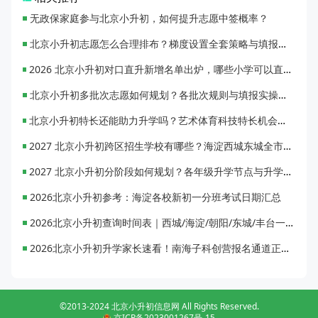
无政保家庭参与北京小升初，如何提升志愿中签概率？
北京小升初志愿怎么合理排布？梯度设置全套策略与填报避坑指南
2026 北京小升初对口直升新增名单出炉，哪些小学可以直升优质初中？
北京小升初多批次志愿如何规划？各批次规则与填报实操指南
北京小升初特长还能助力升学吗？艺术体育科技特长机会与误区全面解析
2027 北京小升初跨区招生学校有哪些？海淀西城东城全市招生校完整汇总
2027 北京小升初分阶段如何规划？各年级升学节点与升学通道全梳理
2026北京小升初参考：海淀各校新初一分班考试日期汇总
2026北京小升初查询时间表｜西城/海淀/朝阳/东城/丰台一键对照
2026北京小升初升学家长速看！南海子科创营报名通道正式开启
©2013-2024 北京小升初信息网 All Rights Reserved.
京ICP备2023001267号-15