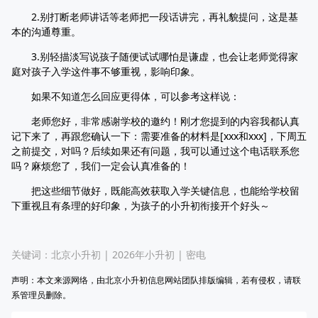
2.别打断老师讲话等老师把一段话讲完，再礼貌提问，这是基
本的沟通尊重。
3.别轻描淡写说孩子随便试试哪怕是谦虚，也会让老师觉得家
庭对孩子入学这件事不够重视，影响印象。
如果不知道怎么回应更得体，可以参考这样说：
老师您好，非常感谢学校的邀约！刚才您提到的内容我都认真
记下来了，再跟您确认一下：需要准备的材料是[xxx和xxx]，下周五
之前提交，对吗？后续如果还有问题，我可以通过这个电话联系您
吗？麻烦您了，我们一定会认真准备的！
把这些细节做好，既能高效获取入学关键信息，也能给学校留
下重视且有条理的好印象，为孩子的小升初衔接开个好头～
关键词：
北京小升初
|
2026年小升初
|
密电
声明：本文来源网络，由北京小升初信息网站团队排版编辑，若有侵权，请联
系管理员删除。