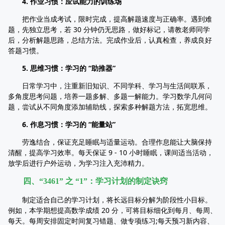
4. 作业习惯：应试能力的训练场
把作业当成考试，限时完成，提高解题速度与正确率。遇到难
题，先独立思考，若 30 分钟仍无思路，做好标记，请教老师同学
后，分析解题思路，总结方法。完成作业后，认真检查，养成良好
答题习惯。
5. 思维习惯：学习的 “助推器”
日常学习中，注重新旧知识、不同学科、学习与生活间联系，
多角度思考问题，培养一题多解、多题一解能力。学习数学几何问
题，尝试从不同角度添加辅助线，探索多种解题方法，拓宽思维。
6. 作息习惯：学习的 “能量站”
劳逸结合，保证充足睡眠与适量运动。合理作息能让大脑保持
清醒，提高学习效率。每天保证 9 - 10 小时睡眠，课间适当活动，
放学后进行户外运动，为学习注入充沛精力。
四、“3461” 之 “1”：学习计划的制定诀窍
制定适合自己的学习计划，将长远目标分解为阶段性小目标。
例如，本学期想提高数学成绩 20 分，可将目标细化到每月、每周、
每天。每周安排固定时间复习错题、做专项练习;每天预习新内容、