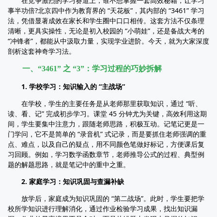
在竞争激烈的学习赛道上，谁不想掌握一套高效秘籍，让学习
事半功倍?北京四中作为教育界的 “天花板”，其内部的 “3461” 学习
法，凭借显著成效在家长和学生圈中口口相传。这套方法不仅条理
清晰，更具实操性，无论是初入校园的 “小萌娃”，还是备战大考的
“冲锋者”，都能从中汲取力量，实现学业进阶。今天，就为大家深度
剖析这套神奇学习法。
一、“3461” 之 “3”：学习过程的巧妙拆解
1. 学校学习：知识输入的 “主战场”
在学校，学生的主要任务是从老师那里获取知识，通过 “听、
读、看、记” 完成初步学习。课堂 45 分钟尤为关键，高效利用这期
间，学生要集中注意力，跟随老师思路，积极互动。记笔记更是一
门学问，它不是简单的 “录音机” 式记录，而是要抓住老师强调的重
点、难点，以及自己的疑点，用不同颜色笔做好标记，方便课后复
习回顾。例如，学习数学函数章节，老师推导公式的过程、典型例
题的解题思路，就是笔记中的重中之重。
2. 家庭学习：知识巩固与查漏补缺
放学后，家庭成为知识巩固的 “第二战场”。此时，学生要把学
校所学知识进行理解消化，通过作业检验学习成果，找出知识漏