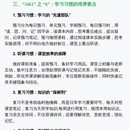
三、“3461” 之 “6”：学习习惯的培养要点
1. 预习习惯：学习的 “先遣部队”
预习分为每日预习、单元预习、学期预习。每日预习时，用
“读、思、问、记” 四字诀，读课本内容，思考重点难点，提出疑
问，记录预习笔记。预习物理课程，通过阅读课本实验步骤，思考
实验原理，对不明白地方做好标注，课堂上重点听讲。
2. 听课习惯：课堂效率的保障
做好课前准备，提前预习、备好学习用品。课堂上积极与老师
互动，集中注意力，合理处理听课与记笔记关系，不能顾此失彼。
例如，听化学课讲解实验现象时，专注观察实验操作，同时快速记
录关键现象与结论。
3. 复习习惯：知识的 “保鲜剂”
复习不是考前临时抱佛脚，而是日常学习重要环节。每天对照
课堂笔记，复习当天所学知识;每周进行周复习，梳理本周知识点。
复习语文古诗词，不仅背诵诗词，还要理解诗意、赏析意境，强化
记忆。