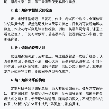
词，思考文章主旨，第二天听课便更易抓住重点。
2. 查：知识掌握情况的检验
查，通过课堂笔记、日复习、作业、考试四个途径，全面检查
知识掌握情况。课堂笔记反映当天学习状态，日复习可发现知识模
糊点，作业与考试则是综合性检验。例如，英语单词背诵，课堂上
看似记住了，日复习时默写，若错误率高，就说明记忆不牢固，需
加强背诵。
3. 改：错题的逆袭之路
发现知识漏洞后，及时改正。每道错题都是一次提升机会，认
真分析错因，是概念不清、粗心大意，还是解题思路有误。针对不
同错因，采取对应策略。如数学错题，若因公式运用错误，就重新
复习公式推导过程，多做同类题型强化练习。
4. 纳：知识体系的构建
定期对所学知识归纳总结，纳入整体知识体系。像学习英语语
法，将不同时态、语态知识分类整理，制作思维导图，清晰呈现各
语法点之间关系，便于记忆与运用。随着学习深入，不断完善知识
体系，让新知识在体系中找到 “落脚点”，融会贯通。