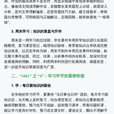
洞。作业的最高境界不是全对，而是从错题中发现未掌握的知识
点。像做语文阅读理解作业，若频繁在某类题型上出错，就需深入
分析，是对文章理解偏差，还是答题技巧欠缺。建立错题本，将错
题分类整理，写明错因与正确解法，定期回顾，能有效避免 “一错再
错”。
3. 周末学习：知识的复盘与升华
周末是一周学习的总结期，学生要对本周所学知识进行全面回
顾整理。复习课堂笔记，梳理知识脉络，将零散知识点串联成完整
知识体系。以历史学科为例，周末可制作本周历史事件时间轴，标
注重大事件起因、经过、结果，分析事件间内在联系，加深对历史
发展规律的理解。同时，利用周末时间进行拓展阅读、难题攻坚，
进一步提升知识掌握深度与广度。
二、“3461” 之 “4”：学习环节的紧密衔接
1. 学：每日新知识的吸收
在学校的学习环节，要秉持 “当日事当日毕” 原则。每天学习新
知识后，当天晚上及时复习，结合课堂笔记，将知识点重新梳理，
确保理解透彻。预习也不可或缺，提前预习课本，带着问题听课，
能让学习更具针对性。预习语文课文时，通读全文，圈出不理解字