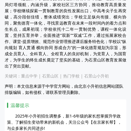
局灯塔领航，内涵升级，家校社区三方协同，推动教育高质量发
展；学校继续探索一贯制教育的良性发展出口，中高考尖子生再突
破，高分段创佳绩，整体成绩突出；学校立足纵向衔接、横向协
同，聚焦德育一体化，寻找景远教育在未来一段时间内的着力点和
生长点，成果初现；学校依托十二年一贯制优势，课程一体化设
置，坚持五育并举，全面推进“双新”“双减”工作，通过拓展家校合
作、课堂-提质增效、规范作业管理推进课后服务特色化；学校以“纵
向规划 育人贯通 横向协同 形成合力”的一体化德育规划为宗旨，形
成全员育人、全科育人、全程育人的良好机制，为党育人，为国育
才，为学生的终生成长奠定了坚实的基础，为石景山区教育发展做
出了突出贡献。
关键词：
重点中学
|
石景山区
|
热门学校
|
石景山小升初
声明：本文信息来源于中学官方网站，由北京小升初信息网站团队
排版编辑，如有侵权，请联系管理员删除。
温馨提示
2025年小升初招生调整多，新1-6年级的家长想掌握升学政
策、了解招生变动带来的新机会，关注公众号【在京家长帮】，
与众多家长共同进步!