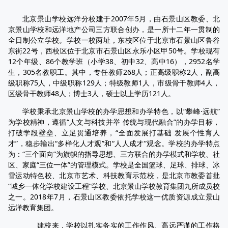
北京景山学校远洋分校建于2007年5月，由石景山区教委、北
京景山学校和远洋地产公司三方联合创办，是一所十二年一贯制的
全日制公立学校。学校一校两址，东校区位于北京市石景山区鲁谷
东街22号，西校区位于北京市石景山区永乐小区甲50号。学校现有
12个年级、86个教学班（小学38、初中32、高中16），2952名学
生，305名教职工。其中，专任教师268人；正高级职称2人，副高
级职称75人，中级职称129人；特级教师1人，市级骨干教师4人，
区级骨干教师48人；博士3人，硕士以上学历121人。
学校秉承北京景山学校的办学思想和办学特色，以“攀峰·远航”
为学校精神，遵循“人文与科技并举 传统与现代融合”的办学目标，
打破学段壁垒、立足贯通培养，“全面发展打基础 发展个性育人
才”，稳步输出“多样化人才观”和“人人成才”观念。学校的办学特点
为：“三个面向”为旗帜的指导思想、三方联合的办学模式和学校、社
区、家庭“三位一体”的管理模式。学校是全国篮球、足球、排球、冰
雪运动特色校、北京市艺术、科技教育示范校，是北京市教委首批
“城乡一体化学校建设工程”学校、北京景山学校教育集团九所成员校
之一。2018年7月，石景山区教委依托学校这一优质资源成立景山
远洋教育集团。
建校来，学校以扎实务实的工作作风、高远严谨的工作格