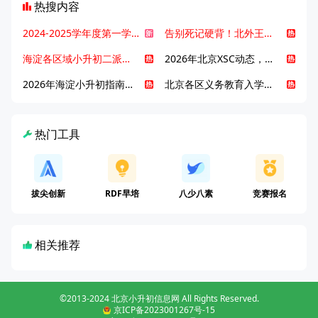
热搜内容
2024-2025学年度第一学期北京各区期末考试真题试卷汇总
告别死记硬背！北外王牌精读词汇课，帮孩子突破英语词汇难关
海淀各区域小升初二派全攻略合集！区域一至五志愿填报、升学策略详解
2026年北京XSC动态，持续更新中ing...
2026年海淀小升初指南，一文了解招生政策要点
北京各区义务教育入学咨询电话汇总，25年小升初家长提前收藏
热门工具
拔尖创新
RDF早培
八少八素
竞赛报名
相关推荐
©2013-2024 北京小升初信息网 All Rights Reserved.
京ICP备2023001267号-15