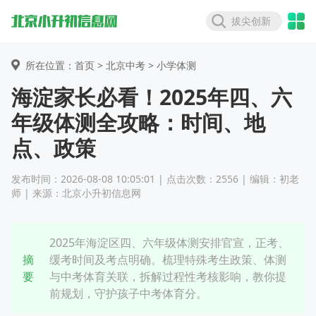
拔尖创新
所在位置：首页 >
北京中考
> 小学体测
海淀家长必看！2025年四、六
年级体测全攻略：时间、地
点、政策
发布时间：2026-08-08 10:05:01 | 点击次数：2556 | 编辑：初老
师 | 来源：北京小升初信息网
2025年海淀区四、六年级体测安排官宣，正考、
摘
缓考时间及考点明确。梳理特殊考生政策、体测
要
与中考体育关联，拆解过程性考核影响，教你提
前规划，守护孩子中考体育分。