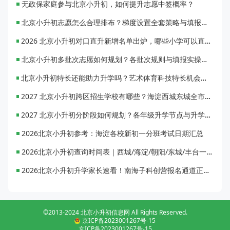
无政保家庭参与北京小升初，如何提升志愿中签概率？
北京小升初志愿怎么合理排布？梯度设置全套策略与填报避坑指南
2026 北京小升初对口直升新增名单出炉，哪些小学可以直升优质初中？
北京小升初多批次志愿如何规划？各批次规则与填报实操指南
北京小升初特长还能助力升学吗？艺术体育科技特长机会与误区全面解析
2027 北京小升初跨区招生学校有哪些？海淀西城东城全市招生校完整汇总
2027 北京小升初分阶段如何规划？各年级升学节点与升学通道全梳理
2026北京小升初参考：海淀各校新初一分班考试日期汇总
2026北京小升初查询时间表｜西城/海淀/朝阳/东城/丰台一键对照
2026北京小升初升学家长速看！南海子科创营报名通道正式开启
©2013-2024 北京小升初信息网 All Rights Reserved.
京ICP备2023001267号-15
京ICP备2023001267号-15