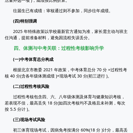
活量外选一项 )，成绩按比例折算。
往届生已有成绩：审核通过则不参加，同步往年成绩。
(四)特别强调
2025 年特殊政策以学校最新官方通知为准，家长需主动与班主
任沟通，提前准备材料，避免因流程失误丢分。
四、体测与中考关联：过程性考核影响升学
(一)中考体育总分构成
根据北京市教委 2021 年政策，中考体育总分 70 分 =过程性考
核 40 分(含各年级体测成绩 )+现场考试 30 分(初三进行 )。
(二)过程性考核风险
过程性考核包含四、六、八年级体测及体育与健康知识考核，
若表现不佳，最高丢失 18 分(如四次考核均不及格且未补测，每次
按 5.5 分计 )。
(三)现场考试风险
初三体育现场考试，因病免考按满分 60%(18 分 )计分，最高丢