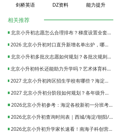
剑桥英语
DZ资料
能力提升
相关推荐
北京小升初志愿怎么合理排布？梯度设置全套策略与填报避坑指南
2026 北京小升初对口直升新增名单出炉，哪些小学可以直升优质初中？
北京小升初多批次志愿如何规划？各批次规则与填报实操指南
北京小升初特长还能助力升学吗？艺术体育科技特长机会与误区全面解析
2027 北京小升初跨区招生学校有哪些？海淀西城东城全市招生校完整汇总
2027 北京小升初分阶段如何规划？各年级升学节点与升学通道全梳理
2026北京小升初参考：海淀各校新初一分班考试日期汇总
2026北京小升初查询时间表｜西城/海淀/朝阳/东城/丰台一键对照
2026北京小升初升学家长速看！南海子科创营报名通道正式开启