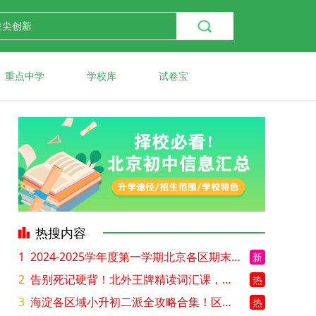
重点中学
学校库
试卷宝
热搜内容
1
2024-2025学年度第一学期北京各区期末考试真题试卷汇总
新
2
告别死记硬背！北外王牌精读词汇课，帮孩子突破英语词汇难关
热
3
海淀各区域小升初二派全攻略合集！区域一至五志愿填报、升学策略详解
热