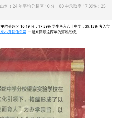
！24 年平均分超区 10 分，80 中录取率 17.39%；25
分超区 10.19 分，17.39% 学生考入八十中学，39.13% 考入市
北京小升初信息网
一起来回顾这两年的辉煌战绩。