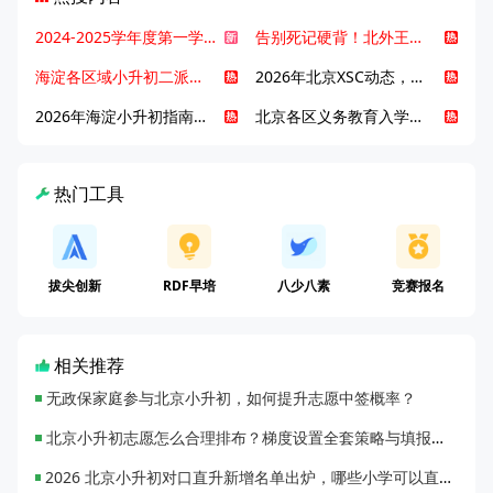
2024-2025学年度第一学期北京各区期末考试真题试卷汇总
告别死记硬背！北外王牌精读词汇课，帮孩子突破英语词汇难关
海淀各区域小升初二派全攻略合集！区域一至五志愿填报、升学策略详解
2026年北京XSC动态，持续更新中ing...
2026年海淀小升初指南，一文了解招生政策要点
北京各区义务教育入学咨询电话汇总，25年小升初家长提前收藏
热门工具
拔尖创新
RDF早培
八少八素
竞赛报名
相关推荐
无政保家庭参与北京小升初，如何提升志愿中签概率？
北京小升初志愿怎么合理排布？梯度设置全套策略与填报避坑指南
2026 北京小升初对口直升新增名单出炉，哪些小学可以直升优质初中？