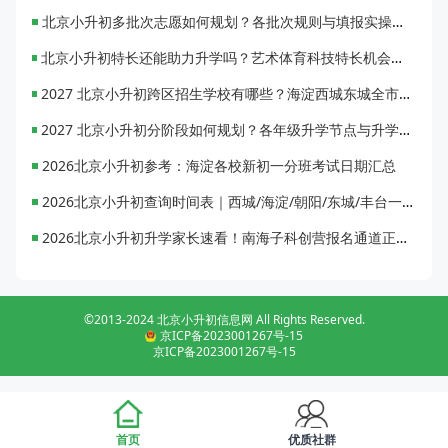
北京小升初多批次志愿如何规划？各批次规则与填报实操指南
北京小升初特长还能助力升学吗？艺术体育科技特长机会与误区全面解析
2027 北京小升初跨区招生学校有哪些？海淀西城东城全市招生校完整汇总
2027 北京小升初分阶段如何规划？各年级升学节点与升学通道全梳理
2026北京小升初参考：海淀各校新初一分班考试日期汇总
2026北京小升初查询时间表｜西城/海淀/朝阳/东城/丰台一键对照
2026北京小升初升学家长速看！南海子科创营报名通道正式开启
©2013-2024 北京小升初信息网 All Rights Reserved.
京ICP备2023001267号-15
京ICP备2023001267号-15
首页
优质社群