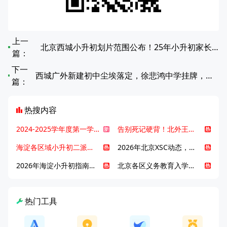
上一
北京西城小升初划片范围公布！25年小升初家长注意查收
篇：
下一
西城广外新建初中尘埃落定，徐悲鸿中学挂牌，实验中学新校区引期待
篇：
热搜内容
2024-2025学年度第一学期北京各区期末考试真题试卷汇总
告别死记硬背！北外王牌精读词汇课，帮孩子突破英语词汇难关
海淀各区域小升初二派全攻略合集！区域一至五志愿填报、升学策略详解
2026年北京XSC动态，持续更新中ing...
2026年海淀小升初指南，一文了解招生政策要点
北京各区义务教育入学咨询电话汇总，25年小升初家长提前收藏
热门工具