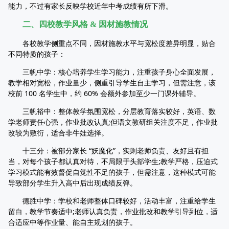
能力，不过有家长反映学校近年中考成绩有所下滑。
二、四校教学风格 & 因材施教情况
各校教学侧重点不同，因材施教水平与宽松度差异明显，贴合
不同特质的孩子：
三帆中学：核心培养学生学习能力，注重孩子身心全面发展，
教学相对宽松，作业量少，侧重引导学生自主学习，但需注意，该
校前 100 名学生中，约 60% 会额外参加至少一门课外辅导。
三帆裕中：整体教学氛围宽松，分层教育落实较好，英语、数
学老师责任心强，作业批改认真;但语文教研组关注度不足，作业批
改较为敷衍，适合非牛娃选择。
十三分：被部分家长 “妖魔化”，实则老师负责、友好且有担
当，对每个孩子都认真对待，不局限于头部学生;教学严格，压迫式
学习模式能有效督促自觉性不足的孩子，但需注意，这种模式可能
导致部分学生升入高中后出现成绩反弹。
德胜中学：学校和老师整体口碑较好，活动丰富，注重给学生
留白，教学节奏适中;老师认真负责，作业批改和教学引导到位，适
合适应中等作业量、能自主规划的孩子。