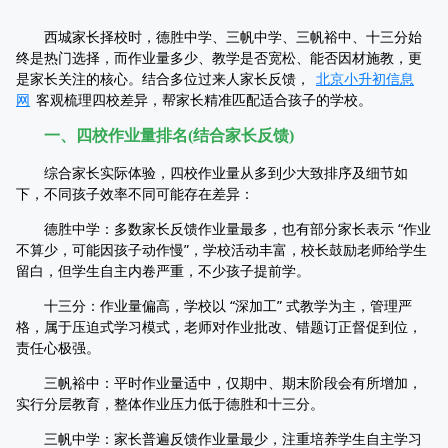
西城家长择校时，德胜中学、三帆中学、三帆裕中、十三分始
终是热门选择，而作业量多少、教学是否宽松、能否因材施教，更
是家长关注的核心。结合多位过来人家长反馈，
北京小升初信息
网
客观梳理四校差异，帮家长精准匹配适合孩子的学校。
一、四校作业量排名(结合家长反馈)
综合家长实际体验，四校作业量从多到少大致排序及细节如
下，不同孩子效率不同可能存在差异：
德胜中学：多数家长反馈作业量最多，也有部分家长表示 “作业
不算少，可能因孩子动作慢”，学校活动丰富，校长鼓励老师给学生
留白，但学生自主内卷严重，不少孩子提前学。
十三分：作业量偏高，学校以 “深加工” 式教学为主，管理严
格，属于压迫式学习模式，老师对作业批改、错题订正督促到位，
责任心极强。
三帆裕中：平时作业量适中，仅期中、期末阶段会有所增加，
实行分层教育，整体作业压力低于德胜和十三分。
三帆中学：家长普遍反馈作业量最少，注重培养学生自主学习