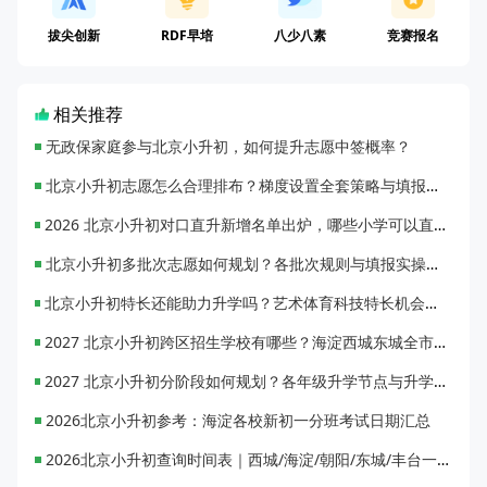
拔尖创新
RDF早培
八少八素
竞赛报名
相关推荐
无政保家庭参与北京小升初，如何提升志愿中签概率？
北京小升初志愿怎么合理排布？梯度设置全套策略与填报避坑指南
2026 北京小升初对口直升新增名单出炉，哪些小学可以直升优质初中？
北京小升初多批次志愿如何规划？各批次规则与填报实操指南
北京小升初特长还能助力升学吗？艺术体育科技特长机会与误区全面解析
2027 北京小升初跨区招生学校有哪些？海淀西城东城全市招生校完整汇总
2027 北京小升初分阶段如何规划？各年级升学节点与升学通道全梳理
2026北京小升初参考：海淀各校新初一分班考试日期汇总
2026北京小升初查询时间表｜西城/海淀/朝阳/东城/丰台一键对照