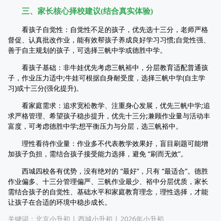
三、家长核心择校建议(结合真实体验)
看孩子自觉性：自觉性不足的孩子，优先选十三分，老师严格
督促、认真批改作业，能有效帮孩子养成良好学习习惯;自觉性强、
善于自主规划的孩子，可选择三帆中学或德胜中学。
看孩子基础：非牛娃优先考虑三帆裕中，分层教育适配普通孩
子，作业压力适中;牛娃可根据自身耐受度，选择三帆中学(自主学
习)或十三分(强化提升)。
看家庭需求：追求宽松教学、注重身心发展，优先三帆中学;追
求严格管理、希望孩子稳步提升，优先十三分;兼顾作业量与活动丰
富度，可考虑德胜中学;想平衡压力与分层，选三帆裕中。
理性看待作业量：作业多不代表教学效果好，盲目刷题可能增
加孩子负担，需结合孩子接受能力选择，避免 “刷而无效”。
西城四校各有优势，没有绝对的 “最好”，只有 “最适合”。德胜
作业偏多、十三分管理偏严、三帆作业最少、裕中分层优质，家长
需结合孩子的自觉性、基础水平和家庭教育理念，理性选择，才能
让孩子在合适的环境中稳步成长。
关键词：
北京小升初
|
西城小升初
|
2026年小升初