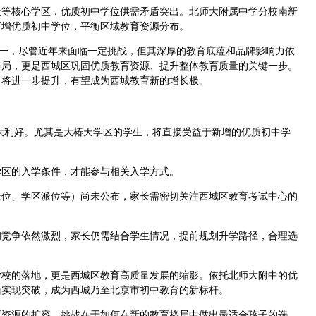
天等核心学区，优质初中学位供需矛盾突出。北师大附属中学分校南新
新增优质初中学位，平衡区域教育资源分布。
之一，尽管近年来面临一定挑战，但其深厚的教育底蕴和品牌影响力依
布局，更是西城区巩固优质教育资源、提升整体教育质量的关键一步。
力将进一步提升，有望成为西城教育新的增长极。
重大利好。尤其是大椿天学区的学生，将直接受益于新增的优质初中学
：
学区的入学条件，才能参与相关入学方式。
派位、学区派位等）尚未公布，家长需密切关注西城区教育考试中心的
初竞争依然激烈，家长仍需结合学生情况，提前规划升学路径，合理选
学校的落地，更是西城区教育高质量发展的缩影。依托北师大附中的优
面实现突破，成为西城乃至北京市初中教育的新标杆。
育资源的扩容，挑战在于如何在新的教育格局中做出最适合孩子的选