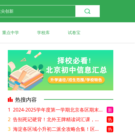
重点中学
学校库
试卷宝
热搜内容
1
2024-2025学年度第一学期北京各区期末考试真题试卷汇总
新
2
告别死记硬背！北外王牌精读词汇课，帮孩子突破英语词汇难关
热
3
海淀各区域小升初二派全攻略合集！区域一至五志愿填报、升学策略详解
热