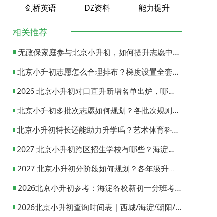
剑桥英语
DZ资料
能力提升
相关推荐
无政保家庭参与北京小升初，如何提升志愿中签概率？
北京小升初志愿怎么合理排布？梯度设置全套策略与填报避坑指南
2026 北京小升初对口直升新增名单出炉，哪些小学可以直升优质初中？
北京小升初多批次志愿如何规划？各批次规则与填报实操指南
北京小升初特长还能助力升学吗？艺术体育科技特长机会与误区全面解析
2027 北京小升初跨区招生学校有哪些？海淀西城东城全市招生校完整汇总
2027 北京小升初分阶段如何规划？各年级升学节点与升学通道全梳理
2026北京小升初参考：海淀各校新初一分班考试日期汇总
2026北京小升初查询时间表｜西城/海淀/朝阳/东城/丰台一键对照