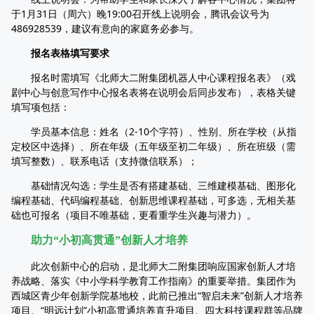
于1月31日（周六）晚19:00召开线上说明会，腾讯会议号为
486928539，建议有意向的家庭务必参与。
报名表格填写要求
报名时需填写《北师大二附集团机器人中心课程报名表》（戏
剧中心与创意写作中心报名表将在说明会后同步发布），表格关键
填写项包括：
学员基本信息：姓名（2-10个字符）、性别、所在学校（从指
定校区中选择）、所在年级（五年级至初二年级）、所在班级（需
填写整数）、联系电话（支持微信联系）；
基础情况勾选：学生是否有搭建基础、三维建模基础、图形化
编程基础、代码编程基础、创新思维课程基础，可多选，无相关基
础也可报名（项目不唯基础，更看重学生兴趣与潜力）。
助力“小初高贯通”创新人才培养
此次创新中心的启动，是北师大二附集团响应国家创新人才培
养战略、落实《中小学科学教育工作指南》的重要举措。集团作为
西城区青少年创新学院基地校，此前已推出“智启未来”创新人才培养
项目、“明远计划”小初高贯通培养直升项目、四大科技课程群等品牌