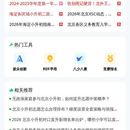
2024-2025学年度第一学期北京各区期末考试真题试卷汇总
告别死记硬背！北外王牌精读词汇课，帮孩子突破英语词汇难关
海淀各区域小升初二派全攻略合集！区域一至五志愿填报、升学策略详解
2026年北京XSC动态，持续更新中ing...
2026年海淀小升初指南，一文了解招生政策要点
北京各区义务教育入学咨询电话汇总，25年小升初家长提前收藏
热门工具
拔尖创新
RDF早培
八少八素
竞赛报名
相关推荐
无政保家庭参与北京小升初，如何提升志愿中签概率？
北京小升初志愿怎么合理排布？梯度设置全套策略与填报避坑指南
2026 北京小升初对口直升新增名单出炉，哪些小学可以直升优质初中？
北京小升初多批次志愿如何规划？各批次规则与填报实操指南