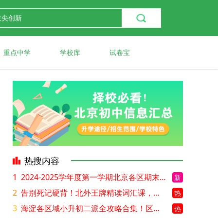
重点中学
学校库
试卷宝
热搜内容
1
2024-2025学年度第一学期北京各区期末考试真题试卷汇总
新
2
告别死记硬背！北外王牌精读词汇课，帮孩子突破英语词汇难关
热
3
海淀各区域小升初二派全攻略合集！区域一至五志愿填报、升学策略详解
热