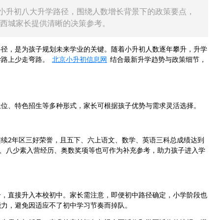
小升初八大升学路径，围绕人数增长背景下的政策要点，
后西城家长提供清晰的决策参考。
路径，是为孩子规划未来学业的关键。随着小升初人数逐年攀升，升学
学路上少走弯路。
北京小升初信息网
结合最新升学趋势与政策细节，
派位、特色招生等多种形式，家长可根据孩子优势与需求灵活选择。
续2年区三好荣誉，且五下、六上语文、数学、英语三科总成绩达到
章、八少素入营经历、奥数奖项等也可作为补充参考，助力孩子进入学
号，直接升入本校初中。家长需注意，即便初中路径确定，小学阶段也
能力，避免因适应不了初中学习节奏而掉队。