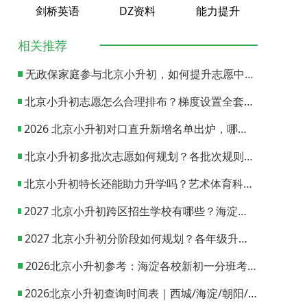
剑桥英语
DZ资料
能力提升
相关推荐
无政保家庭参与北京小升初，如何提升志愿中签概率？
北京小升初志愿怎么合理排布？梯度设置全套策略与填报避坑指南
2026 北京小升初对口直升新增名单出炉，哪些小学可以直升优质初中？
北京小升初多批次志愿如何规划？各批次规则与填报实操指南
北京小升初特长还能助力升学吗？艺术体育科技特长机会与误区全面解析
2027 北京小升初跨区招生学校有哪些？海淀西城东城全市招生校完整汇总
2027 北京小升初分阶段如何规划？各年级升学节点与升学通道全梳理
2026北京小升初参考：海淀各校新初一分班考试日期汇总
2026北京小升初查询时间表｜西城/海淀/朝阳/东城/丰台一键对照