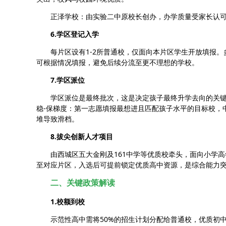
正泽学校：由实验二中原校长创办，办学质量受家长认
6.学区登记入学
每片区设有1-2所普通校，仅面向本片区学生开放填报
可根据情况填报，避免后续分流至更不理想的学校。
7.学区派位
学区派位是最终批次，这是决定孩子最终升学去向的关键
稳-保梯度：第一志愿填报最想进且匹配孩子水平的目标校，
堆导致滑档。
8.拔尖创新人才项目
由西城区五大金刚及161中学等优质校牵头，面向小学
至对应片区，入选后可提前锁定优质高中资源，是综合能力
二、关键政策解读
1.校额到校
示范性高中需将50%的招生计划分配给普通校，优质初