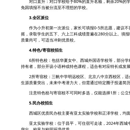
对口直升：对口学校给予80%的直升名额，剩余20%
免因填报不当被分流至不理想的学校。
3.全区派位
作为小升初第一次派位，家长可填报0-5所志愿，建议
摇，录取学生的五下、六上三科成绩普遍在280分以上。填
质量尚可，可适当冲刺优质校。
4.特色/寄宿校招生
6所特色校：包括华夏女中、西城外国语学校等，部分学
持有者，部分开设小语种或特色课程，适合有对应特长或发
2所寄宿校：三帆中学明远校区、北京八中京西校区，适
生源质量突出，未来中考潜力大，但需通过特定圈子投递简
注意特色校与寄宿校不可同时多选，仅能选择1所；公立
5.民办校招生
西城区优质民办校主要有亚太实验学校和正泽学校，均
亚太实验学校：位于昌平，可住宿可走读，2024年西城
突出，校风与校园环境优质。