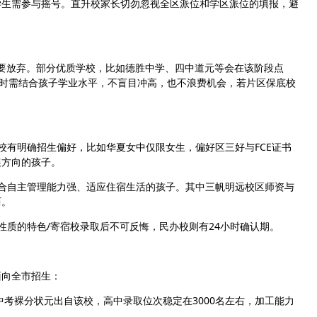
的学生需参与摇号。直升校家长切勿忽视全区派位和学区派位的填报，避
不要放弃。部分优质学校，比如德胜中学、四中道元等会在该阶段点
报时需结合孩子学业水平，不盲目冲高，也不浪费机会，若片区保底校
校有明确招生偏好，比如华夏女中仅限女生，偏好区三好与FCE证书
展方向的孩子。
合自主管理能力强、适应住宿生活的孩子。其中三帆明远校区师资与
历。
性质的特色/寄宿校录取后不可反悔，民办校则有24小时确认期。
面向全市招生：
中考裸分状元出自该校，高中录取位次稳定在3000名左右，加工能力