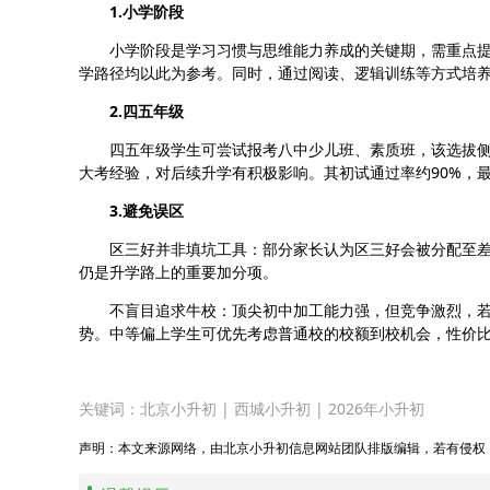
1.小学阶段
小学阶段是学习习惯与思维能力养成的关键期，需重点
学路径均以此为参考。同时，通过阅读、逻辑训练等方式培
2.四五年级
四五年级学生可尝试报考八中少儿班、素质班，该选拔
大考经验，对后续升学有积极影响。其初试通过率约90%，
3.避免误区
区三好并非填坑工具：部分家长认为区三好会被分配至
仍是升学路上的重要加分项。
不盲目追求牛校：顶尖初中加工能力强，但竞争激烈，
势。中等偏上学生可优先考虑普通校的校额到校机会，性价
关键词：
北京小升初
|
西城小升初
|
2026年小升初
声明：本文来源网络，由北京小升初信息网站团队排版编辑，若有侵权