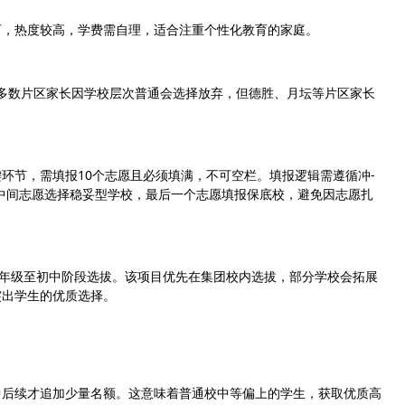
可，热度较高，学费需自理，适合注重个性化教育的家庭。
。多数片区家长因学校层次普通会选择放弃，但德胜、月坛等片区家长
环节，需填报10个志愿且必须填满，不可空栏。填报逻辑需遵循冲-
中间志愿选择稳妥型学校，最后一个志愿填报保底校，避免因志愿扎
高年级至初中阶段选拔。该项目优先在集团校内选拔，部分学校会拓展
突出学生的优质选择。
中后续才追加少量名额。这意味着普通校中等偏上的学生，获取优质高