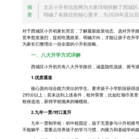
摘
北京小升初信息网为大家详细拆解了西城区
要
明确了各路径的核心要求，为2026年及以
对于西城区小升初家长而言，了解最新政策动态、选对升学
竞争愈发激烈，提前吃透政策、明确方向，才能让孩子在升
为家长们整理出一份全面的小升初攻略。
一、八大升学方式详解
西城区小升初共有八大升学路径，涵盖隐性选拔、摇号
1.优质通道
核心面向综合能力突出的学生。要求孩子小学阶段获得连
295分以上；若未达到上述条件，校外荣誉，比如红领巾奖
校候选池，获得学校抛来的橄榄枝。
2.九年一贯/对口直升
九年一贯制学校：初中校固定，孩子无需参与小升初摇
不能躺平，需重点培养孩子的学习习惯、内驱力和基础学科