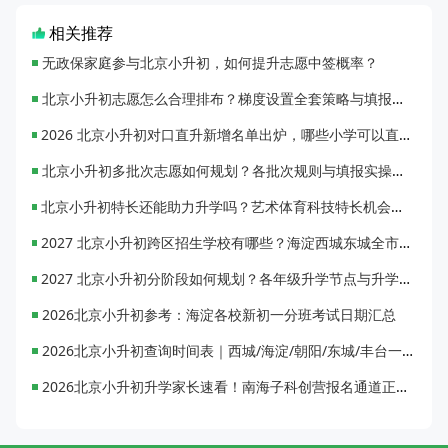
相关推荐
无政保家庭参与北京小升初，如何提升志愿中签概率？
北京小升初志愿怎么合理排布？梯度设置全套策略与填报避坑指南
2026 北京小升初对口直升新增名单出炉，哪些小学可以直升优质初中？
北京小升初多批次志愿如何规划？各批次规则与填报实操指南
北京小升初特长还能助力升学吗？艺术体育科技特长机会与误区全面解析
2027 北京小升初跨区招生学校有哪些？海淀西城东城全市招生校完整汇总
2027 北京小升初分阶段如何规划？各年级升学节点与升学通道全梳理
2026北京小升初参考：海淀各校新初一分班考试日期汇总
2026北京小升初查询时间表｜西城/海淀/朝阳/东城/丰台一键对照
2026北京小升初升学家长速看！南海子科创营报名通道正式开启