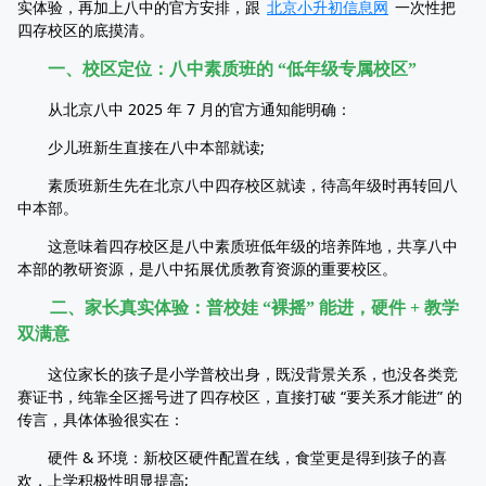
实体验，再加上八中的官方安排，跟
北京小升初信息网
一次性把
四存校区的底摸清。
一、校区定位：八中素质班的 “低年级专属校区”
从北京八中 2025 年 7 月的官方通知能明确：
少儿班新生直接在八中本部就读;
素质班新生先在北京八中四存校区就读，待高年级时再转回八
中本部。
这意味着四存校区是八中素质班低年级的培养阵地，共享八中
本部的教研资源，是八中拓展优质教育资源的重要校区。
二、家长真实体验：普校娃 “裸摇” 能进，硬件 + 教学
双满意
这位家长的孩子是小学普校出身，既没背景关系，也没各类竞
赛证书，纯靠全区摇号进了四存校区，直接打破 “要关系才能进” 的
传言，具体体验很实在：
硬件 & 环境：新校区硬件配置在线，食堂更是得到孩子的喜
欢，上学积极性明显提高;