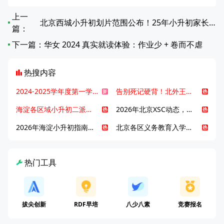
上一
北京西城小升初划片范围公布！25年小升初家长注意查收
篇：
下一篇：
华女 2024 真实就读体验：作业少 + 卷而不虐
热搜内容
2024-2025学年度第一学期北京各区期末考试真题试卷汇总
告别死记硬背！北外王牌精读词汇课，帮孩子突破英语词汇难关
海淀各区域小升初二派全攻略合集！区域一至五志愿填报、升学策略详解
2026年北京XSC动态，持续更新中ing...
2026年海淀小升初指南，一文了解招生政策要点
北京各区义务教育入学咨询电话汇总，25年小升初家长提前收藏
热门工具
拔尖创新
RDF早培
八少八素
竞赛报名