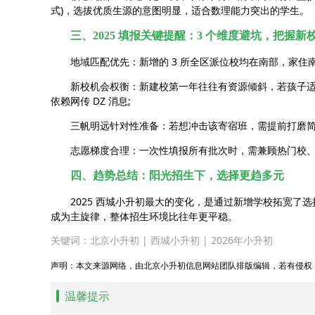
式)，选拔优质生源的意图明显，适合数理能力突出的学生。
三、2025 填报关键提醒：3 个维度避坑，把握新
地域匹配优先：新增的 3 所全区派位校均在南部，家住南
新校机会权衡：新建校第一年往往有资源倾斜，若孩子适配学
依赖网传 DZ 消息;
三帆明远针对性准备：若想冲击该寄宿班，需提前打磨简历，
志愿梯度合理：一次性填报所有批次时，需兼顾热门校、
四、趋势总结：阳光招生下，选择更趋多元
2025 西城小升初最大的变化，是通过新增学校拓宽了选
成为主旋律，整体招生环境比往年更平稳。
关键词：
北京小升初
|
西城小升初
|
2026年小升初
声明：本文来源网络，由北京小升初信息网站团队排版编辑，若有侵权
温馨提示