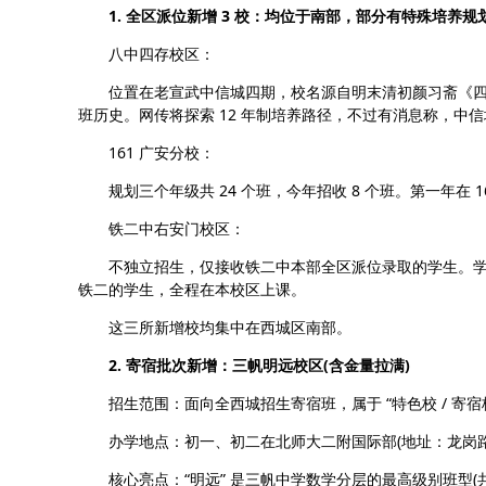
1. 全区派位新增 3 校：均位于南部，部分有特殊培养规
八中四存校区：
位置在老宣武中信城四期，校名源自明末清初颜习斋《四存编
班历史。网传将探索 12 年制培养路径，不过有消息称，中
161 广安分校：
规划三个年级共 24 个班，今年招收 8 个班。第一年在 
铁二中右安门校区：
不独立招生，仅接收铁二中本部全区派位录取的学生。学生
铁二的学生，全程在本校区上课。
这三所新增校均集中在西城区南部。
2. 寄宿批次新增：三帆明远校区(含金量拉满)
招生范围：面向全西城招生寄宿班，属于 “特色校 / 寄宿校 /
办学地点：初一、初二在北师大二附国际部(地址：龙岗路宝盛里
核心亮点：“明远” 是三帆中学数学分层的最高级别班型(共