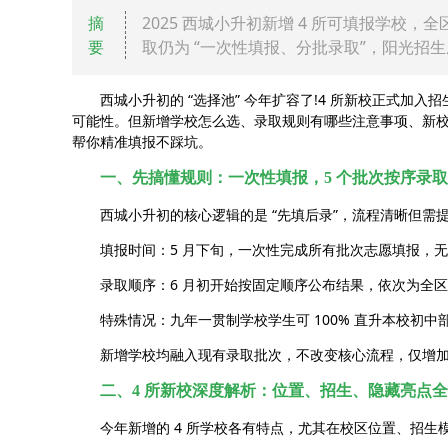
摘
2025 西城小升初新增 4 所可填报学校
要
取仍为 “一次性填报、分批录取”，阳光招
西城小升初的 “选择池” 今年扩容了!4 所新校正式加入
可能性。但新增学校怎么选、录取规则有哪些注意事项、新校
帮你精准填报不踩坑。
一、先搞懂规则：一次性填报，5 个批次按序录取
西城小升初的核心逻辑的是 “先填后录”，流程清晰但需
填报时间：5 月下旬，一次性完成所有批次志愿填报，无
录取顺序：6 月初开始按固定顺序公布结果，依次为全区派位
特殊情况：九年一贯制学校学生可 100% 直升本校初中
新增学校均融入现有录取批次，不改变核心流程，仅增加
二、4 所新校深度解析：位置、招生、隐藏亮点
今年新增的 4 所学校各有特点，尤其在校区位置、招生