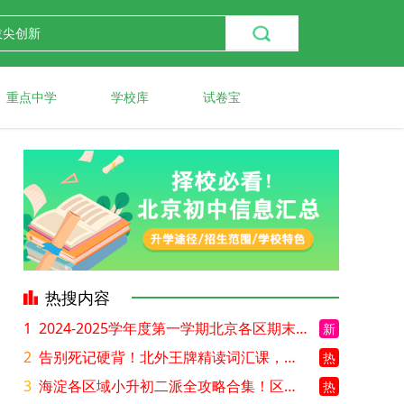
重点中学
学校库
试卷宝
热搜内容
1
2024-2025学年度第一学期北京各区期末考试真题试卷汇总
新
2
告别死记硬背！北外王牌精读词汇课，帮孩子突破英语词汇难关
热
3
海淀各区域小升初二派全攻略合集！区域一至五志愿填报、升学策略详解
热