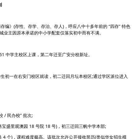
划
》(存性、存学、存治、存人)，呼应八中十多年前的 “四存” 特色
信城业主因原本承诺的中小学配套仅落实初中而有不满。
161 中学主校区上课，第二年迁至广安分校新址。
初一在右安门校区就读，初二迁回月坛本校区;通过学区派位进入
 民办校” 批次;
观澳园 18 号院 18 号)，初三迁回三帆中学本部;
 4 个)，课程难度极高。该批次允许公开接收简历(类似华女招生模