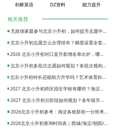
剑桥英语
DZ资料
能力提升
相关推荐
无政保家庭参与北京小升初，如何提升志愿中签概率？
北京小升初志愿怎么合理排布？梯度设置全套策略与填报避坑指南
2026 北京小升初对口直升新增名单出炉，哪些小学可以直升优质初中？
北京小升初多批次志愿如何规划？各批次规则与填报实操指南
北京小升初特长还能助力升学吗？艺术体育科技特长机会与误区全面解析
2027 北京小升初跨区招生学校有哪些？海淀西城东城全市招生校完整汇总
2027 北京小升初分阶段如何规划？各年级升学节点与升学通道全梳理
2026北京小升初参考：海淀各校新初一分班考试日期汇总
2026北京小升初查询时间表｜西城/海淀/朝阳/东城/丰台一键对照