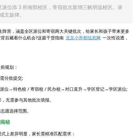
，全区派位添 3 所南部校区，寄宿批次新增三帆明远校区。录
生成主旋律。
招生阵营，涵盖全区派位和寄宿两大关键批次，给家长和孩子带来更多
背后藏着什么机会?这篇干货指南
北京小升初信息网
一次性说透，
提前规划：
需分批提交;
→特色校 / 寄宿校 / 民办校→对口直升→学区登记→学区派位;
部，无需参与其他批次填报。
志愿选择范围。
全揭秘
模式上差异明显，家长需精准匹配需求：