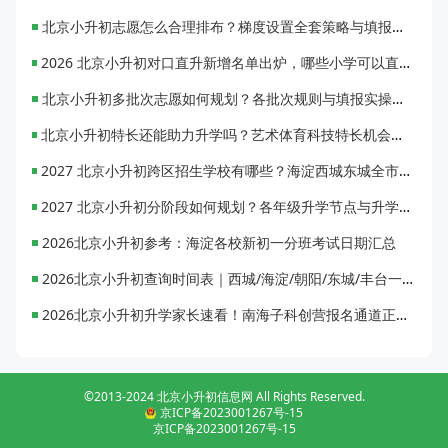
北京小升初志愿怎么合理排布？梯度设置全套策略与填报避坑指南
2026 北京小升初对口直升新增名单出炉，哪些小学可以直升优质初中？
北京小升初多批次志愿如何规划？各批次规则与填报实操指南
北京小升初特长还能助力升学吗？艺术体育科技特长机会与误区全面解析
2027 北京小升初跨区招生学校有哪些？海淀西城东城全市招生校完整汇总
2027 北京小升初分阶段如何规划？各年级升学节点与升学通道全梳理
2026北京小升初参考：海淀各校新初一分班考试日期汇总
2026北京小升初查询时间表｜西城/海淀/朝阳/东城/丰台一键对照
2026北京小升初升学家长速看！南海子科创营报名通道正式开启
©2013-2024 北京小升初信息网 All Rights Reserved.
京ICP备2023001267号-15
京ICP备2023001267号-15