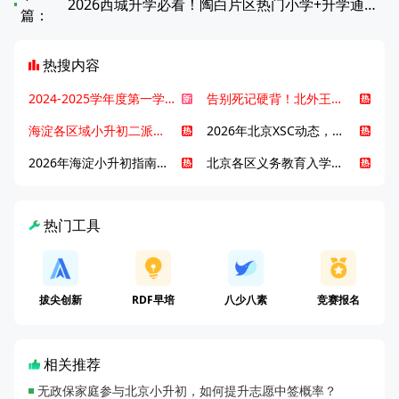
2026西城升学必看！陶白片区热门小学+升学通路，一篇说透
篇：
热搜内容
2024-2025学年度第一学期北京各区期末考试真题试卷汇总
告别死记硬背！北外王牌精读词汇课，帮孩子突破英语词汇难关
海淀各区域小升初二派全攻略合集！区域一至五志愿填报、升学策略详解
2026年北京XSC动态，持续更新中ing...
2026年海淀小升初指南，一文了解招生政策要点
北京各区义务教育入学咨询电话汇总，25年小升初家长提前收藏
热门工具
拔尖创新
RDF早培
八少八素
竞赛报名
相关推荐
无政保家庭参与北京小升初，如何提升志愿中签概率？