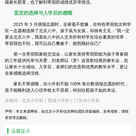
级家长那里，也了解到寄宿部成绩优异等情况。
坚定的选择与入学后的感慨
2025 年 5 月填报志愿时，全家毫不犹豫，在特色寄宿批次和学
区一志愿都选择了北京八中。孩子虽为女孩，却很有主见：“我一定
要去北京八中，我喜欢八中的人文关怀和对学生综合素质的培养，
寄宿我也不怕，我可以自己叠被子、能照顾好自己!”
第一次寄宿部家校交流会，让家长觉得寄宿部能为孩子青春期
的三年提供托举与关爱，刘老师以《芽》这首歌结尾的家长会，也
让家长十分感动。入学后，老师们的负责和优秀的教学水平，更让
全家感慨选择没错。
家长不禁感慨，在小升初不能 100% 靠分数填报志愿的时代，
孩子能顺利进入心仪学校太不容易，特别欣慰孩子如此幸运。
关键词：
北京小升初
|
西城小升初
|
门头沟小升初
声明：本文来源网络，由北京小升初信息网站团队排版编辑，若有侵权，请联
系管理员删除。
温馨提示