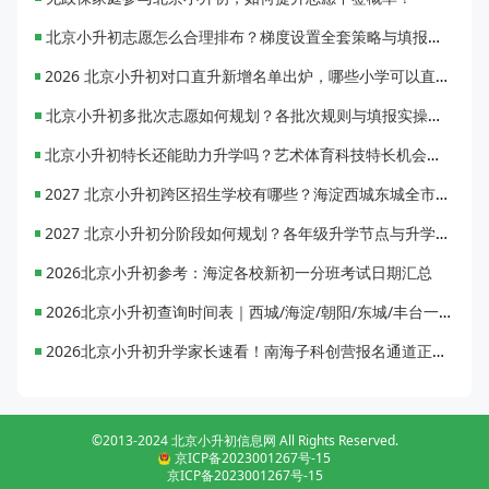
北京小升初志愿怎么合理排布？梯度设置全套策略与填报避坑指南
2026 北京小升初对口直升新增名单出炉，哪些小学可以直升优质初中？
北京小升初多批次志愿如何规划？各批次规则与填报实操指南
北京小升初特长还能助力升学吗？艺术体育科技特长机会与误区全面解析
2027 北京小升初跨区招生学校有哪些？海淀西城东城全市招生校完整汇总
2027 北京小升初分阶段如何规划？各年级升学节点与升学通道全梳理
2026北京小升初参考：海淀各校新初一分班考试日期汇总
2026北京小升初查询时间表｜西城/海淀/朝阳/东城/丰台一键对照
2026北京小升初升学家长速看！南海子科创营报名通道正式开启
©2013-2024 北京小升初信息网 All Rights Reserved.
京ICP备2023001267号-15
京ICP备2023001267号-15