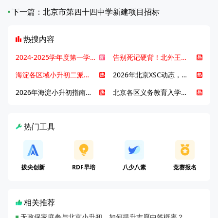
下一篇：
北京市第四十四中学新建项目招标
热搜内容
2024-2025学年度第一学期北京各区期末考试真题试卷汇总
告别死记硬背！北外王牌精读词汇课，帮孩子突破英语词汇难关
海淀各区域小升初二派全攻略合集！区域一至五志愿填报、升学策略详解
2026年北京XSC动态，持续更新中ing...
2026年海淀小升初指南，一文了解招生政策要点
北京各区义务教育入学咨询电话汇总，25年小升初家长提前收藏
热门工具
拔尖创新
RDF早培
八少八素
竞赛报名
相关推荐
无政保家庭参与北京小升初，如何提升志愿中签概率？