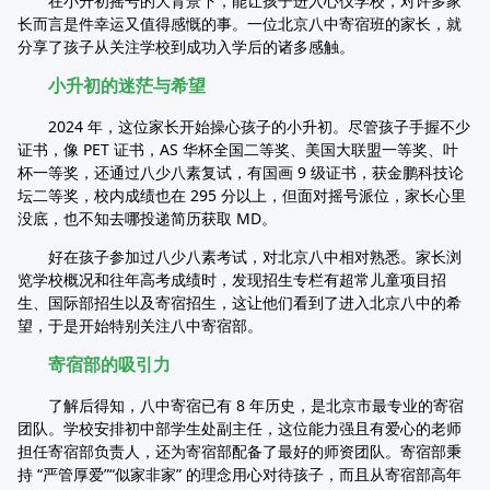
在小升初摇号的大背景下，能让孩子进入心仪学校，对许多家
长而言是件幸运又值得感慨的事。一位北京八中寄宿班的家长，就
分享了孩子从关注学校到成功入学后的诸多感触。
小升初的迷茫与希望
2024 年，这位家长开始操心孩子的小升初。尽管孩子手握不少
证书，像 PET 证书，AS 华杯全国二等奖、美国大联盟一等奖、叶
杯一等奖，还通过八少八素复试，有国画 9 级证书，获金鹏科技论
坛二等奖，校内成绩也在 295 分以上，但面对摇号派位，家长心里
没底，也不知去哪投递简历获取 MD。
好在孩子参加过八少八素考试，对北京八中相对熟悉。家长浏
览学校概况和往年高考成绩时，发现招生专栏有超常儿童项目招
生、国际部招生以及寄宿招生，这让他们看到了进入北京八中的希
望，于是开始特别关注八中寄宿部。
寄宿部的吸引力
了解后得知，八中寄宿已有 8 年历史，是北京市最专业的寄宿
团队。学校安排初中部学生处副主任，这位能力强且有爱心的老师
担任寄宿部负责人，还为寄宿部配备了最好的师资团队。寄宿部秉
持 “严管厚爱”“似家非家” 的理念用心对待孩子，而且从寄宿部高年