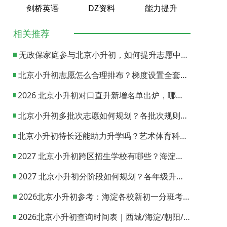
剑桥英语
DZ资料
能力提升
相关推荐
无政保家庭参与北京小升初，如何提升志愿中签概率？
北京小升初志愿怎么合理排布？梯度设置全套策略与填报避坑指南
2026 北京小升初对口直升新增名单出炉，哪些小学可以直升优质初中？
北京小升初多批次志愿如何规划？各批次规则与填报实操指南
北京小升初特长还能助力升学吗？艺术体育科技特长机会与误区全面解析
2027 北京小升初跨区招生学校有哪些？海淀西城东城全市招生校完整汇总
2027 北京小升初分阶段如何规划？各年级升学节点与升学通道全梳理
2026北京小升初参考：海淀各校新初一分班考试日期汇总
2026北京小升初查询时间表｜西城/海淀/朝阳/东城/丰台一键对照