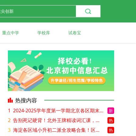
重点中学
学校库
试卷宝
热搜内容
1
2024-2025学年度第一学期北京各区期末考试真题试卷汇总
新
2
告别死记硬背！北外王牌精读词汇课，帮孩子突破英语词汇难关
热
3
海淀各区域小升初二派全攻略合集！区域一至五志愿填报、升学策略详解
热