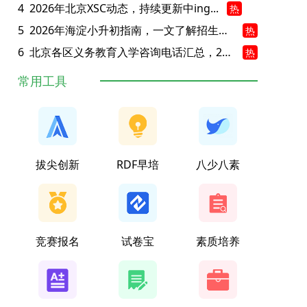
4
2026年北京XSC动态，持续更新中ing...
热
5
2026年海淀小升初指南，一文了解招生政策要点
热
6
北京各区义务教育入学咨询电话汇总，25年小升初家长提前收藏
热
常用工具
拔尖创新
RDF早培
八少八素
竞赛报名
试卷宝
素质培养