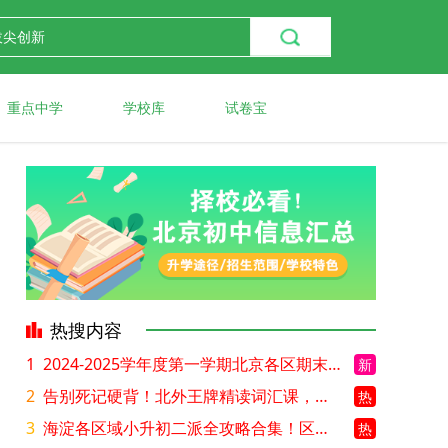
重点中学
学校库
试卷宝
热搜内容
1
2024-2025学年度第一学期北京各区期末考试真题试卷汇总
新
2
告别死记硬背！北外王牌精读词汇课，帮孩子突破英语词汇难关
热
3
海淀各区域小升初二派全攻略合集！区域一至五志愿填报、升学策略详解
热