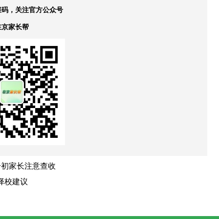
维码，关注官方公众号
在京家长帮
升初家长注意查收
择校建议