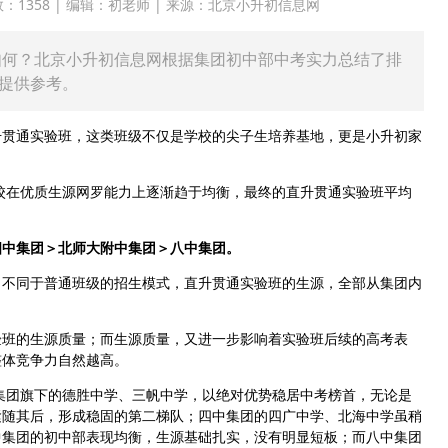
点击次数：1358 | 编辑：初老师 | 来源：北京小升初信息网
序如何？北京小升初信息网根据集团初中部中考实力总结了排
提供参考。
升贯通实验班，这类班级不仅是学校的尖子生培养基地，更是小升初家
各校在优质生源网罗能力上逐渐趋于均衡，最终的直升贯通实验班平均
四中集团＞北师大附中集团＞八中集团。
：不同于普通班级的招生模式，直升贯通实验班的生源，全部从集团内
验班的生源质量；而生源质量，又进一步影响着实验班后续的高考表
体竞争力自然越高。​
中集团旗下的德胜中学、三帆中学，以绝对优势稳居中考榜首，无论是
紧随其后，形成稳固的第二梯队；四中集团的四广中学、北海中学虽稍
中集团的初中部表现均衡，生源基础扎实，没有明显短板；而八中集团