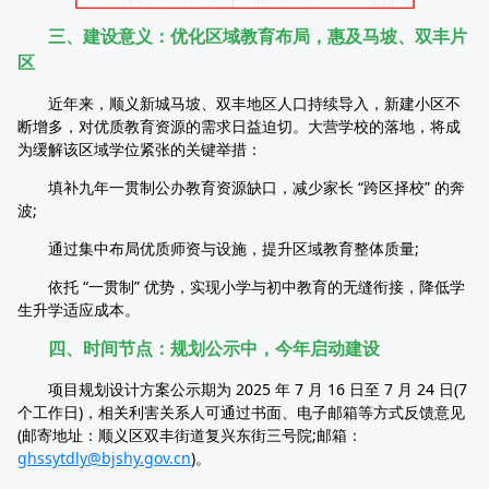
三、建设意义：优化区域教育布局，惠及马坡、双丰片
区
近年来，顺义新城马坡、双丰地区人口持续导入，新建小区不
断增多，对优质教育资源的需求日益迫切。大营学校的落地，将成
为缓解该区域学位紧张的关键举措：
填补九年一贯制公办教育资源缺口，减少家长 “跨区择校” 的奔
波;
通过集中布局优质师资与设施，提升区域教育整体质量;
依托 “一贯制” 优势，实现小学与初中教育的无缝衔接，降低学
生升学适应成本。
四、时间节点：规划公示中，今年启动建设
项目规划设计方案公示期为 2025 年 7 月 16 日至 7 月 24 日(7
个工作日)，相关利害关系人可通过书面、电子邮箱等方式反馈意见
(邮寄地址：顺义区双丰街道复兴东街三号院;邮箱：
ghssytdly@bjshy.gov.cn
)。