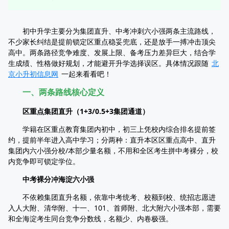
初中升学主要分为集团直升、中考冲刺六小强两条主流路线，
不少家长纠结是提前锁定区重点稳妥兜底，还是放手一搏冲击顶尖
高中。两条路径竞争难度、发展上限、备考压力差异巨大，结合学
生成绩、性格做好规划，才能避开升学选择误区。具体情况跟随
北
京小升初信息网
一起来看看吧！
一、两条路线核心定义
区重点集团直升（1+3/0.5+3集团通道）
学籍在区重点教育集团内初中，初三上凭校内综合排名提前签
约，提前半年进入高中学习；分两种：直升本区区重点高中、直升
集团内六小强分校/本部少量名额，不用和全区考生拼中考裸分，校
内竞争即可锁定学位。
中考裸分冲海淀六小强
不依赖集团直升名额，依靠中考统考、校额到校、统招志愿进
入人大附、清华附、十一、101、首师附、北大附六小强本部，需要
和全海淀考生同台竞争分数线，名额少、内卷极强。