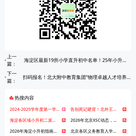
上一
海淀区最新19所小学直升初中名单！25年小升初家长必看
篇：
下一
扫码报名！北大附中教育集团“物理卓越人才培养学科营”来了！
篇：
热搜内容
2024-2025学年度第一学期北京各区期末考试真题试卷汇总
告别死记硬背！北外王牌精读词汇课，帮孩子突破英语词汇难关
海淀各区域小升初二派全攻略合集！区域一至五志愿填报、升学策略详解
2026年北京XSC动态，持续更新中ing...
2026年海淀小升初指南，一文了解招生政策要点
北京各区义务教育入学咨询电话汇总，25年小升初家长提前收藏