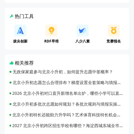
热门工具
拔尖创新
RDF早培
八少八素
竞赛报名
相关推荐
无政保家庭参与北京小升初，如何提升志愿中签概率？
北京小升初志愿怎么合理排布？梯度设置全套策略与填报避坑指南
2026 北京小升初对口直升新增名单出炉，哪些小学可以直升优质初中？
北京小升初多批次志愿如何规划？各批次规则与填报实操指南
北京小升初特长还能助力升学吗？艺术体育科技特长机会与误区全面解析
2027 北京小升初跨区招生学校有哪些？海淀西城东城全市招生校完整汇总