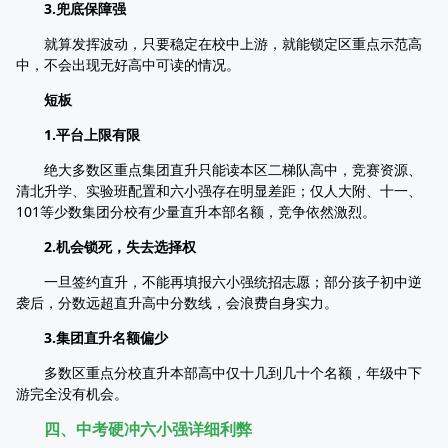
3.兜底保障强
就算发挥波动，只要稳定在校中上游，就能锁定区重点示范高
中，不会出现无好高中可读的情况。
短板
1.平台上限有限
绝大多数区重点集团直升只能读本区二梯队高中，竞赛资源、
清北升学、实验班配置和六小强存在明显差距；仅人大附、十一、
101等少数集团分校有少量直升本部名额，竞争依然激烈。
2.机会锁死，失去选择权
一旦签约直升，不能再填报六小强统招志愿；部分孩子初中逆
袭后，分数远超直升高中分数线，会浪费自身实力。
3.集团直升名额偏少
多数区重点分校直升本部高中仅十几到几十个名额，年级中下
游完全没有机会。
四、中考硬冲六小强详细利弊