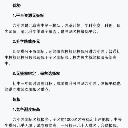
优势
1.平台资源无短板
六小强是北京高中第一梯队，强基计划、学科竞赛、科创、顶
尖师资、清北升学渠道全覆盖，是冲刺名校最优平台。
2.升学路线多元
即便裸分不够统招，还能依靠校额到校低分进六小强；普通初
中校额到校分数线远低于全区统招线，校内拔尖就能捡漏头部高
中。
3.无提前绑定，保留选择权
初中三年随时调整目标，成绩提升可冲刺六小强，发挥平稳也
能退而求其次填报区重点。
短板
1.竞争烈度极高
六小强统招名额极少，全区前1000名才有稳定上岸把握，中等
生裸分几乎无缘；试卷难度高、一分拉开几十人排名，容错极低。