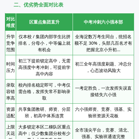
二、优劣势全面对比表
对比
区重点集团直升
中考冲刺六小强本部
维度
升学
仅本校 / 集团内部学生比拼
全海淀数万考生同台，统招名
竞争
排名，分母小，中等偏上就
额不足 30%，头部几百名才有
范围
有机会
把握北京小升初...
初三下提前锁定高中，无需
时间
初三全年高强度刷题、冲总分
高强度中考冲刺，可提前学
压力
，心态波动风险大
高中内容
录取
校内排名稳定即可，中考仅
一考定胜负，一次发挥失误直
容错
需合格，发挥失常不影响录
接错失六小强
率高
取
资源
共享集团教研、师资、分层
六小强师资、竞赛、强基、实
适配
班，初高中体系连贯
验班资源天花板
上限
大多锁定本区二梯队区重点
全市顶尖平台，竞赛、清北、
天花
高中；仅少数集团分校有少
强基、实验班通道完整