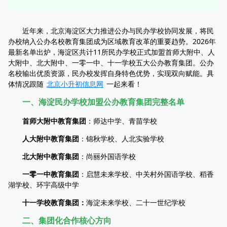
近年来，北京海淀区大力推进公办与民办学校协同发展，将民
办校纳入公办名校教育集团成为区域教育改革的重要趋势。2026年
最新名单出炉，海淀区共计11所民办学校正式加盟首师大附中、人
大附中、北大附中、一零一中、十一学校五大公办教育集团。公办
名校输出优质资源，民办校发挥自身特色优势，实现双向赋能。具
体情况跟随
北京小升初信息网
一起来看！
一、海淀民办学校加盟公办教育集团完整名单
首师大附中教育集团
：师达中学、青苗学校
人大附中教育集团
：锦秋学校、人北实验学校
北大附中教育集团
：尚丽外国语学校
一零一中教育集团
：启慧未来学校、中关村外国语学校、稻香
湖学校、环宇高级中学
十一学校教育集团：
海淀未来学校、二十一世纪学校
二、集团化合作核心方向