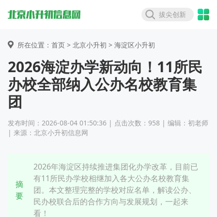
拔尖创新
所在位置：首页 >
北京小升初
> 海淀区小升初
2026海淀办学新动向！11所民
办校全部纳入公办名校教育集
团
发布时间：2026-08-04 01:50:36 | 点击次数：958 | 编辑：初老师
| 来源：北京小升初信息网
2026年海淀区持续推进集团化办学改革，目前已
有11所民办学校相继加入各大公办名校教育集
摘
团。本文整理完整的学校对应名单，解读公办、
要
民办校联合后的合作方向与发展规划，一起来
看！