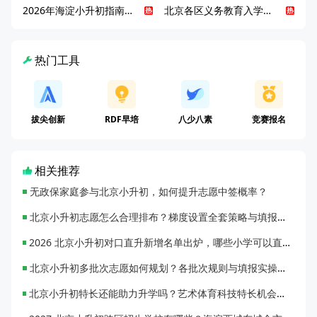
2026年海淀小升初指南，一文了解招生政策要点
北京各区义务教育入学咨询电话汇总，25年小升初家长提前收藏
热门工具
拔尖创新
RDF早培
八少八素
竞赛报名
相关推荐
无政保家庭参与北京小升初，如何提升志愿中签概率？
北京小升初志愿怎么合理排布？梯度设置全套策略与填报避坑指南
2026 北京小升初对口直升新增名单出炉，哪些小学可以直升优质初中？
北京小升初多批次志愿如何规划？各批次规则与填报实操指南
北京小升初特长还能助力升学吗？艺术体育科技特长机会与误区全面解析