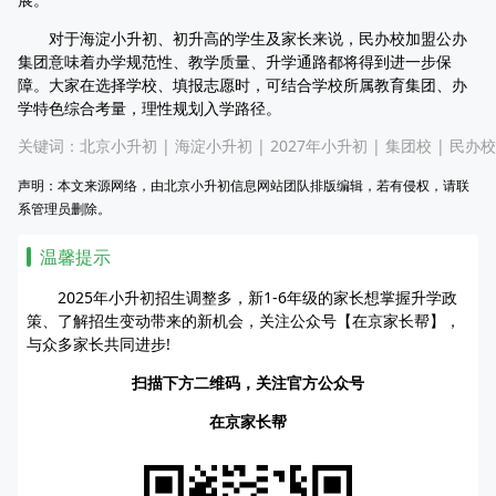
对于海淀小升初、初升高的学生及家长来说，民办校加盟公办
集团意味着办学规范性、教学质量、升学通路都将得到进一步保
障。大家在选择学校、填报志愿时，可结合学校所属教育集团、办
学特色综合考量，理性规划入学路径。
关键词：
北京小升初
|
海淀小升初
|
2027年小升初
|
集团校
|
民办校
声明：本文来源网络，由北京小升初信息网站团队排版编辑，若有侵权，请联
系管理员删除。
温馨提示
2025年小升初招生调整多，新1-6年级的家长想掌握升学政
策、了解招生变动带来的新机会，关注公众号【在京家长帮】，
与众多家长共同进步!
扫描下方二维码，关注官方公众号
在京家长帮