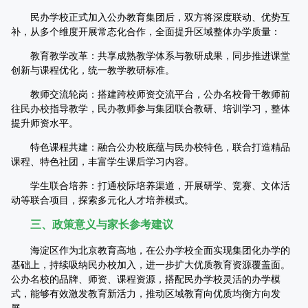
民办学校正式加入公办教育集团后，双方将深度联动、优势互
补，从多个维度开展常态化合作，全面提升区域整体办学质量：
教育教学改革：共享成熟教学体系与教研成果，同步推进课堂
创新与课程优化，统一教学教研标准。
教师交流轮岗：搭建跨校师资交流平台，公办名校骨干教师前
往民办校指导教学，民办教师参与集团联合教研、培训学习，整体
提升师资水平。
特色课程共建：融合公办校底蕴与民办校特色，联合打造精品
课程、特色社团，丰富学生课后学习内容。
学生联合培养：打通校际培养渠道，开展研学、竞赛、文体活
动等联合项目，探索多元化人才培养模式。
三、政策意义与家长参考建议
海淀区作为北京教育高地，在公办学校全面实现集团化办学的
基础上，持续吸纳民办校加入，进一步扩大优质教育资源覆盖面。
公办名校的品牌、师资、课程资源，搭配民办学校灵活的办学模
式，能够有效激发教育新活力，推动区域教育向优质均衡方向发
展。